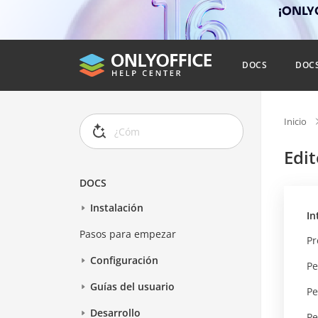
¡ONLYO
DOCS
DOC
Inicio
Edi
DOCS
Instalación
In
Pasos para empezar
Pr
Configuración
Pe
Guías del usuario
Pe
Desarrollo
Pe