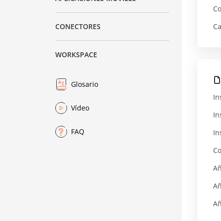
Co
Ca
CONECTORES
WORKSPACE
Glosario
In
Vídeo
In
FAQ
In
Co
Añ
Añ
Añ