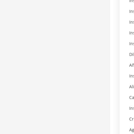
In
In
In
In
In
Di
Añ
In
Al
Ca
In
Cr
Ag