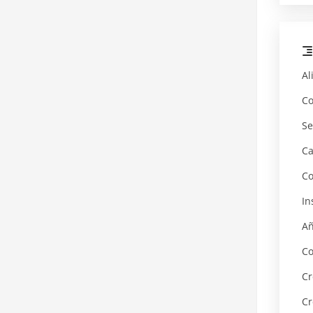
Al
Co
Se
Ca
Co
In
Añ
Co
Cr
Cr