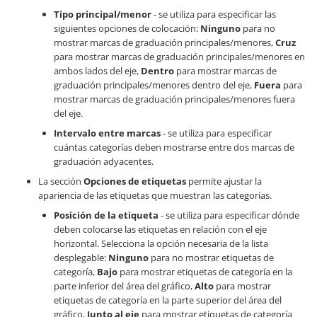
Tipo principal/menor
- se utiliza para especificar las
siguientes opciones de colocación:
Ninguno
para no
mostrar marcas de graduación principales/menores,
Cruz
para mostrar marcas de graduación principales/menores en
ambos lados del eje,
Dentro
para mostrar marcas de
graduación principales/menores dentro del eje,
Fuera
para
mostrar marcas de graduación principales/menores fuera
del eje.
Intervalo entre marcas
- se utiliza para especificar
cuántas categorías deben mostrarse entre dos marcas de
graduación adyacentes.
La sección
Opciones de etiquetas
permite ajustar la
apariencia de las etiquetas que muestran las categorías.
Posición de la etiqueta
- se utiliza para especificar dónde
deben colocarse las etiquetas en relación con el eje
horizontal. Selecciona la opción necesaria de la lista
desplegable:
Ninguno
para no mostrar etiquetas de
categoría,
Bajo
para mostrar etiquetas de categoría en la
parte inferior del área del gráfico,
Alto
para mostrar
etiquetas de categoría en la parte superior del área del
gráfico,
Junto al eje
para mostrar etiquetas de categoría