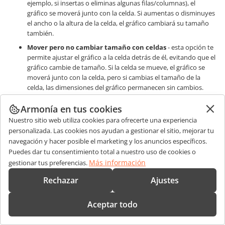
ejemplo, si insertas o eliminas algunas filas/columnas), el
gráfico se moverá junto con la celda. Si aumentas o disminuyes
el ancho o la altura de la celda, el gráfico cambiará su tamaño
también.
Mover pero no cambiar tamaño con celdas
- esta opción te
permite ajustar el gráfico a la celda detrás de él, evitando que el
gráfico cambie de tamaño. Si la celda se mueve, el gráfico se
moverá junto con la celda, pero si cambias el tamaño de la
celda, las dimensiones del gráfico permanecen sin cambios.
No mover ni cambiar tamaño con celdas
- esta opción te
Armonía en tus cookies
permite evitar que el gráfico se mueva o cambie de tamaño si la
Nuestro sitio web utiliza cookies para ofrecerte una experiencia
posición o el tamaño de la celda cambian.
personalizada. Las cookies nos ayudan a gestionar el sitio, mejorar tu
navegación y hacer posible el marketing y los anuncios específicos.
Puedes dar tu consentimiento total a nuestro uso de cookies o
Más información
gestionar tus preferencias.
Rechazar
Ajustes
Aceptar todo