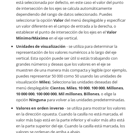
está seleccionada por defecto, en este caso el valor del punto
de intersección de los ejes se calcula automáticamente
dependiendo del rango de datos seleccionado. Puedes
seleccionar la opción
Valor
del menú desplegable y especificar
un valor diferente en el campo de entrada a la derecha, o
establecer el punto de intersección de los ejes en el
Valor
Mínimo/Máximo
en el eje vertical.
Unidades de visualización
- se utiliza para determinar la
representación de los valores numéricos a lo largo del eje
vertical. Esta opción puede ser útil si estás trabajando con
grandes números y deseas que los valores en el eje se
muestren de una manera más compacta y legible (por ejemplo,
puedes representar 50 000 como 50 usando las unidades de
visualización
Miles
). Selecciona las unidades deseadas del
menú desplegable:
Cientos
,
Miles
,
10 000
,
100 000
,
Millones
,
10 000 000
,
100 000 000
,
Mil millones
,
Billones
, o elige la
opción
Ninguna
para volver a las unidades predeterminadas.
Valores en orden inverso
- se utiliza para mostrar los valores
en la dirección opuesta. Cuando la casilla no está marcada, el
valor más bajo está en la parte inferior y el valor más alto está
en la parte superior del eje. Cuando la casilla está marcada, los
valores se ordenan de arriba a abajo.