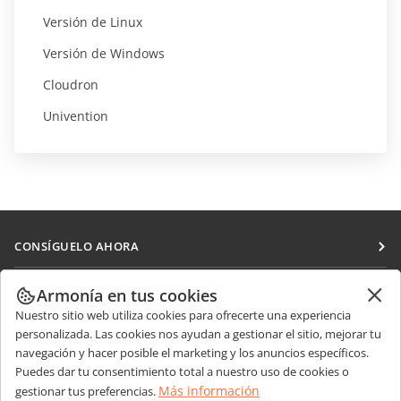
Versión de Linux
Versión de Windows
Cloudron
Univention
CONSÍGUELO AHORA
Docs
COLABORAR
Armonía en tus cookies
DocSpace
Nuestro sitio web utiliza cookies para ofrecerte una experiencia
Para colaboradores
RECIBIR NOTICIAS
personalizada. Las cookies nos ayudan a gestionar el sitio, mejorar tu
Workspace
Para traductores
navegación y hacer posible el marketing y los anuncios específicos.
Blog
Conectores
Puedes dar tu consentimiento total a nuestro uso de cookies o
OBTENER AYUDA
Para influencers
Más información
gestionar tus preferencias.
Aplicaciones de escritorio