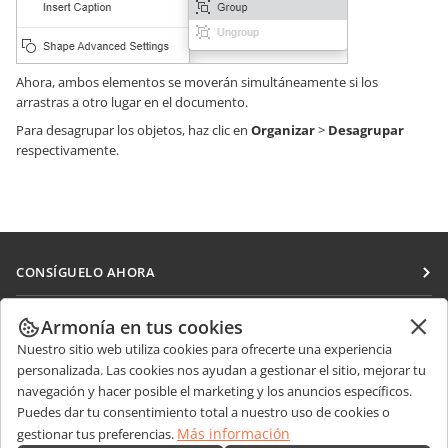
Ahora, ambos elementos se moverán simultáneamente si los
arrastras a otro lugar en el documento.
Para desagrupar los objetos, haz clic en
Organizar
>
Desagrupar
respectivamente.
CONSÍGUELO AHORA
Docs
COLABORAR
Armonía en tus cookies
DocSpace
Nuestro sitio web utiliza cookies para ofrecerte una experiencia
Para colaboradores
RECIBIR NOTICIAS
personalizada. Las cookies nos ayudan a gestionar el sitio, mejorar tu
Workspace
Para traductores
navegación y hacer posible el marketing y los anuncios específicos.
Blog
Conectores
Puedes dar tu consentimiento total a nuestro uso de cookies o
OBTENER AYUDA
Para influencers
Más información
gestionar tus preferencias.
Aplicaciones de escritorio