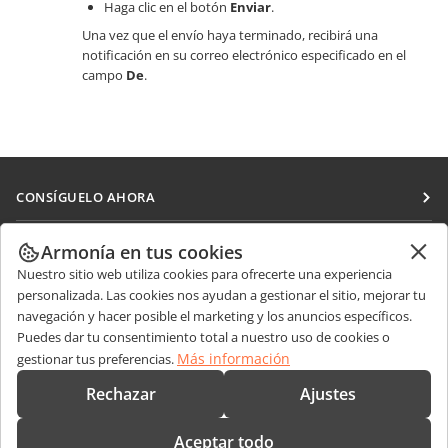
Haga clic en el botón
Enviar
.
Una vez que el envío haya terminado, recibirá una
notificación en su correo electrónico especificado en el
campo
De
.
CONSÍGUELO AHORA
Docs
COLABORAR
Armonía en tus cookies
DocSpace
Nuestro sitio web utiliza cookies para ofrecerte una experiencia
Para colaboradores
RECIBIR NOTICIAS
personalizada. Las cookies nos ayudan a gestionar el sitio, mejorar tu
Workspace
Para traductores
navegación y hacer posible el marketing y los anuncios específicos.
Blog
Conectores
Puedes dar tu consentimiento total a nuestro uso de cookies o
OBTENER AYUDA
Para influencers
Más información
gestionar tus preferencias.
Aplicaciones de escritorio
Foro
Vacantes
CONTÁCTENOS
Rechazar
Ajustes
Aplicaciones móviles
Cursos de formación
Preguntas de ventas
sales@onlyoffice.com
onlyoffice.com
Aceptar todo
Webinars