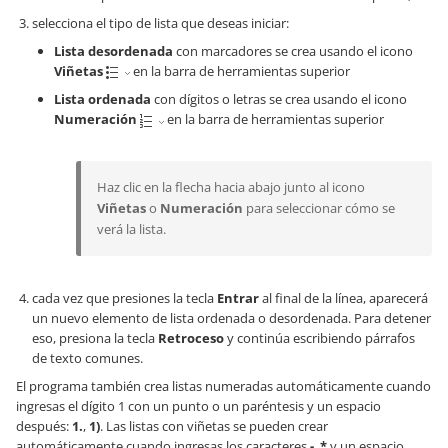
selecciona el tipo de lista que deseas iniciar:
Lista desordenada
con marcadores se crea usando el icono
Viñetas
en la barra de herramientas superior
Lista ordenada
con dígitos o letras se crea usando el icono
Numeración
en la barra de herramientas superior
Haz clic en la flecha hacia abajo junto al icono
Viñetas
o
Numeración
para seleccionar cómo se
verá la lista.
cada vez que presiones la tecla
Entrar
al final de la línea, aparecerá
un nuevo elemento de lista ordenada o desordenada. Para detener
eso, presiona la tecla
Retroceso
y continúa escribiendo párrafos
de texto comunes.
El programa también crea listas numeradas automáticamente cuando
ingresas el dígito 1 con un punto o un paréntesis y un espacio
después:
1.
,
1)
. Las listas con viñetas se pueden crear
automáticamente cuando ingresas los caracteres
-
,
*
y un espacio