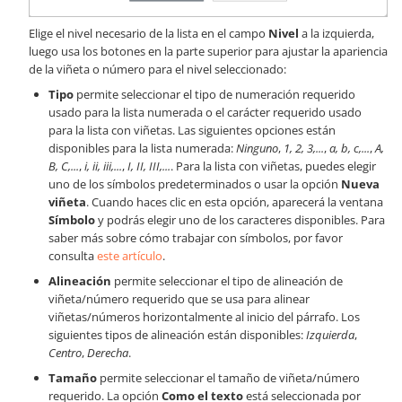
Elige el nivel necesario de la lista en el campo
Nivel
a la izquierda,
luego usa los botones en la parte superior para ajustar la apariencia
de la viñeta o número para el nivel seleccionado:
Tipo
permite seleccionar el tipo de numeración requerido
usado para la lista numerada o el carácter requerido usado
para la lista con viñetas. Las siguientes opciones están
disponibles para la lista numerada:
Ninguno
,
1, 2, 3,...
,
a, b, c,...
,
A,
B, C,...
,
i, ii, iii,...
,
I, II, III,...
. Para la lista con viñetas, puedes elegir
uno de los símbolos predeterminados o usar la opción
Nueva
viñeta
. Cuando haces clic en esta opción, aparecerá la ventana
Símbolo
y podrás elegir uno de los caracteres disponibles. Para
saber más sobre cómo trabajar con símbolos, por favor
consulta
este artículo
.
Alineación
permite seleccionar el tipo de alineación de
viñeta/número requerido que se usa para alinear
viñetas/números horizontalmente al inicio del párrafo. Los
siguientes tipos de alineación están disponibles:
Izquierda
,
Centro
,
Derecha
.
Tamaño
permite seleccionar el tamaño de viñeta/número
requerido. La opción
Como el texto
está seleccionada por