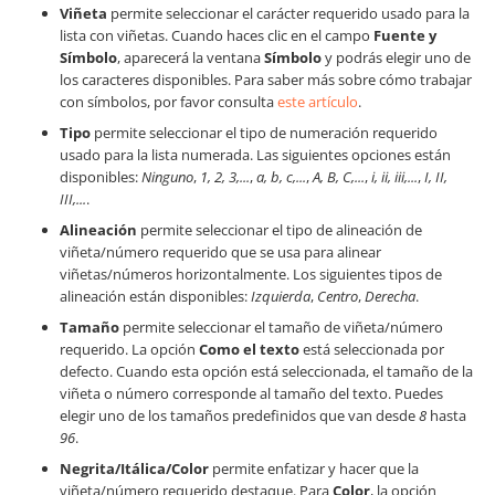
Viñeta
permite seleccionar el carácter requerido usado para la
lista con viñetas. Cuando haces clic en el campo
Fuente y
Símbolo
, aparecerá la ventana
Símbolo
y podrás elegir uno de
los caracteres disponibles. Para saber más sobre cómo trabajar
con símbolos, por favor consulta
este artículo
.
Tipo
permite seleccionar el tipo de numeración requerido
usado para la lista numerada. Las siguientes opciones están
disponibles:
Ninguno
,
1, 2, 3,...
,
a, b, c,...
,
A, B, C,...
,
i, ii, iii,...
,
I, II,
III,...
.
Alineación
permite seleccionar el tipo de alineación de
viñeta/número requerido que se usa para alinear
viñetas/números horizontalmente. Los siguientes tipos de
alineación están disponibles:
Izquierda
,
Centro
,
Derecha
.
Tamaño
permite seleccionar el tamaño de viñeta/número
requerido. La opción
Como el texto
está seleccionada por
defecto. Cuando esta opción está seleccionada, el tamaño de la
viñeta o número corresponde al tamaño del texto. Puedes
elegir uno de los tamaños predefinidos que van desde
8
hasta
96
.
Negrita/Itálica/Color
permite enfatizar y hacer que la
viñeta/número requerido destaque. Para
Color
, la opción