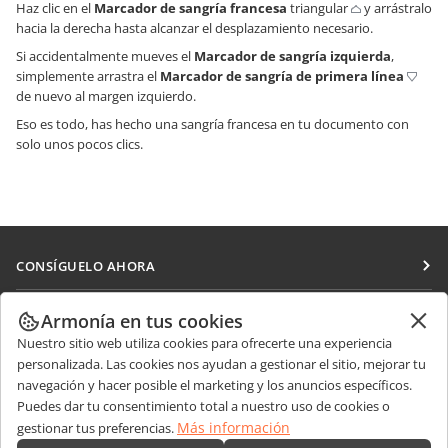
Haz clic en el
Marcador de sangría francesa
triangular
y arrástralo
hacia la derecha hasta alcanzar el desplazamiento necesario.
Si accidentalmente mueves el
Marcador de sangría izquierda
,
simplemente arrastra el
Marcador de sangría de primera línea
de nuevo al margen izquierdo.
Eso es todo, has hecho una sangría francesa en tu documento con
solo unos pocos clics.
CONSÍGUELO AHORA
Docs
COLABORAR
Armonía en tus cookies
DocSpace
Nuestro sitio web utiliza cookies para ofrecerte una experiencia
Para colaboradores
RECIBIR NOTICIAS
personalizada. Las cookies nos ayudan a gestionar el sitio, mejorar tu
Workspace
Para traductores
navegación y hacer posible el marketing y los anuncios específicos.
Blog
Conectores
Puedes dar tu consentimiento total a nuestro uso de cookies o
OBTENER AYUDA
Para influencers
Más información
gestionar tus preferencias.
Aplicaciones de escritorio
Foro
Vacantes