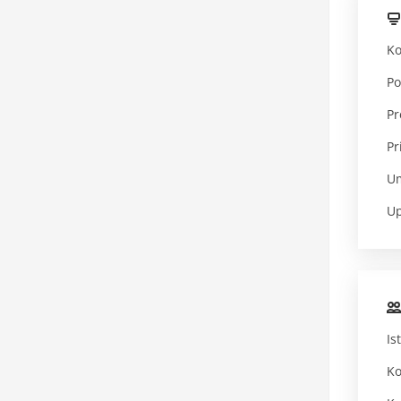
Ko
Po
Pr
Pr
Um
Up
Is
Ko