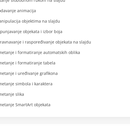
tanje slobodnom rukom na slajdu
davanje animacija
nipulacija objektima na slajdu
punjavanje objekata i izbor boja
ravnavanje i raspoređivanje objekata na slajdu
etanje i formatiranje automatskih oblika
etanje i formatiranje tabela
etanje i uređivanje grafikona
etanje simbola i karaktera
etanje slika
etanje SmartArt objekata