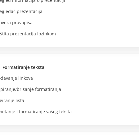
egled informacija o prezentaciji
egledač prezentacija
overa pravopisa
štita prezentacija lozinkom
Formatiranje teksta
davanje linkova
piranje/brisanje formatiranja
eiranje lista
etanje i formatiranje vašeg teksta