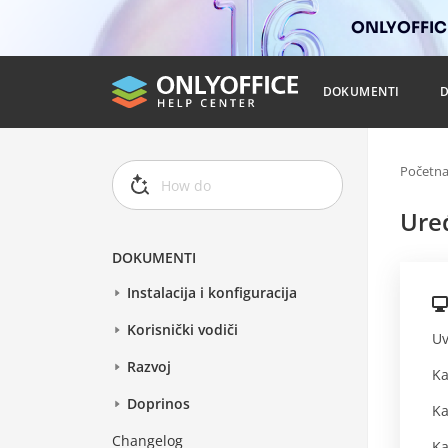
ONLYOFFICE
DOKUMENTI
Početn
Uređ
DOKUMENTI
Instalacija i konfiguracija
Korisnički vodiči
Uv
Razvoj
Ka
Doprinos
Ka
Changelog
Ka