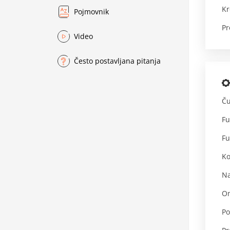
Kr
Pojmovnik
Pr
Video
Često postavljana pitanja
Ču
Fu
Fu
Ko
Na
O
Po