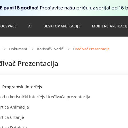
 puni 16 godina!
Proslavite našu priču uz serijal od 16 
DOCSPACE
AI
DESKTOP APLIKACIJE
MOBILNE APLIKACIJ
a
Dokumenti
Korisnički vodiči
Uređivač Prezentacija
ivač Prezentacija
Programski interfejs
od u korisnički interfejs Uređivača prezentacija
rtica Animacija
rtica Crtanje
rtica Datoteka