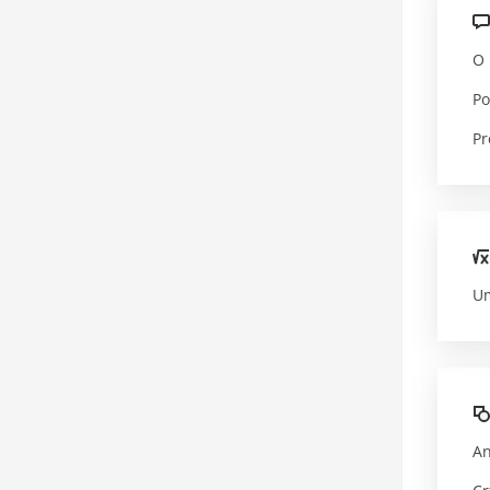
O 
Po
Pr
Um
An