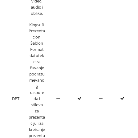
video,
audio i
oblike.
Kingsoft
Prezenta
cioni
Šablon
Format
datotek
e za
čuvanje
podrazu
mevano
g
raspore
DPT
da i
stilova
za
prezenta
ciju i za
kreiranje
prezenta