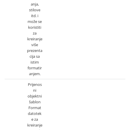
anja,
stilove
itd. i
može se
koristiti
za
kreiranje
više
prezenta
cija sa
istim
formatir
anjem.
Prijenos
ni
objektni
šablon
Format
datotek
e za
kreiranje