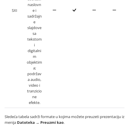
naslovn
SXI
e i
sadržajn
e
slajdove
sa
tekstom
i
digitalni
m
objektim
a;
podržav
a audio,
video i
tranzicio
ne
efekte.
Sledeća tabela sadrži formate u kojima možete preuzeti prezentaciju iz
menija
Datoteka
→
Preuzmi kao
.