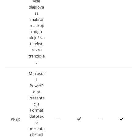
više
slajdova
sa
makroi
ma, koji
mogu
uključiva
ti tekst,
slike i
tranzicije
.
Microsof
t
PowerP
oint
Prezenta
cija
Format
datotek
PPSX
e
prezenta
cije koji