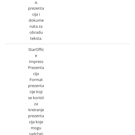
a,
prezenta
cija i
dokume
nata za
obradu
teksta.
StarOffic
e
Impress
Prezenta
cija
Format
prezenta
cije koji
se koristi
za
kreiranje
prezenta
cija koje
mogu
sadržati