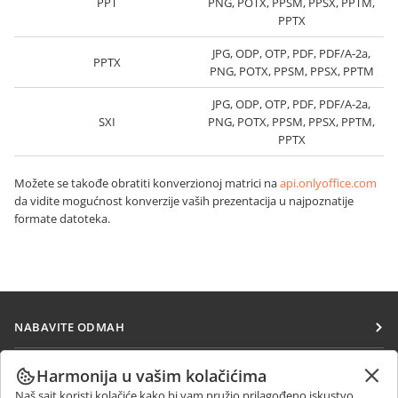
PPT
PNG, POTX, PPSM, PPSX, PPTM,
PPTX
JPG, ODP, OTP, PDF, PDF/A-2a,
PPTX
PNG, POTX, PPSM, PPSX, PPTM
JPG, ODP, OTP, PDF, PDF/A-2a,
SXI
PNG, POTX, PPSM, PPSX, PPTM,
PPTX
Možete se takođe obratiti konverzionoj matrici na
api.onlyoffice.com
da vidite mogućnost konverzije vaših prezentacija u najpoznatije
formate datoteka.
NABAVITE ODMAH
Docs
SARAĐUJTE
Harmonija u vašim kolačićima
DocSpace
Naš sajt koristi kolačiće kako bi vam pružio prilagođeno iskustvo.