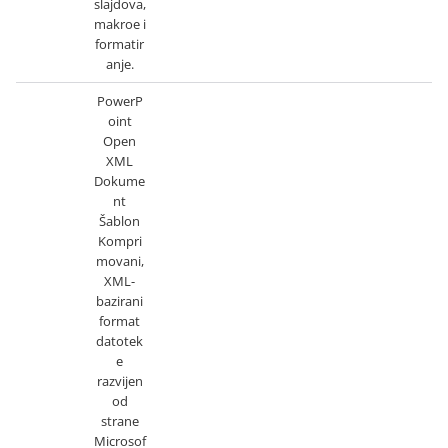
slajdova,
makroe i
formatir
anje.
PowerP
oint
Open
XML
Dokume
nt
Šablon
Kompri
movani,
XML-
bazirani
format
datotek
e
razvijen
od
strane
Microsof