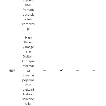
cument
XML
formatu
datotek
e bez
kompres
ije.
High
Efficienc
y Image
File
Digitalni
kontejne
r format
HEIF
za
čuvanje
pojedina
čnih
digitalni
h slika i
sekvenci
slika