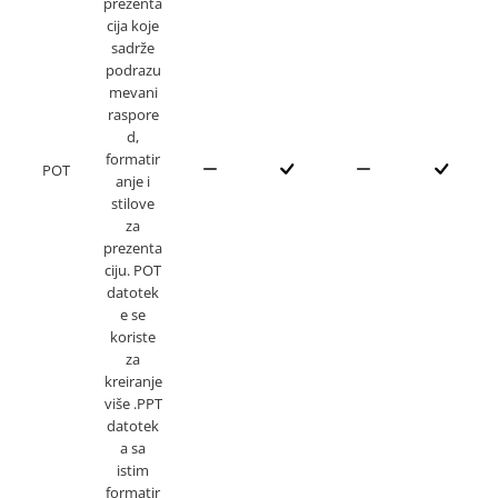
prezenta
cija koje
sadrže
podrazu
mevani
raspore
d,
formatir
POT
anje i
stilove
za
prezenta
ciju. POT
datotek
e se
koriste
za
kreiranje
više .PPT
datotek
a sa
istim
formatir