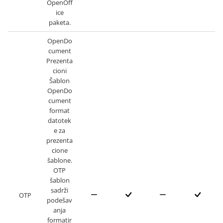
OpenOff
ice
paketa.
OpenDo
cument
Prezenta
cioni
Šablon
OpenDo
cument
format
datotek
e za
prezenta
cione
šablone.
OTP
šablon
sadrži
OTP
podešav
anja
formatir