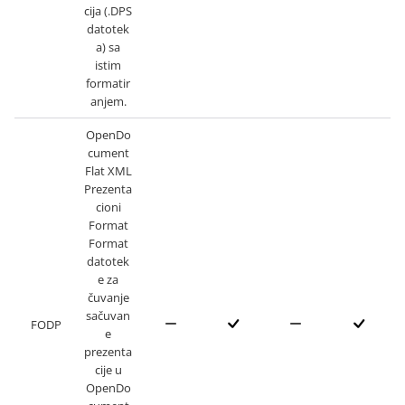
cija (.DPS
datotek
a) sa
istim
formatir
anjem.
OpenDo
cument
Flat XML
Prezenta
cioni
Format
Format
datotek
e za
čuvanje
sačuvan
FODP
e
prezenta
cije u
OpenDo