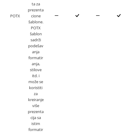
ta za
prezenta
POTX
cione
šablone.
POTX
šablon
sadrži
podešav
anja
formatir
anja,
stilove
itd. i
može se
koristiti
za
kreiranje
više
prezenta
cija sa
istim
formatir