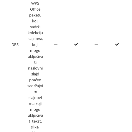
WPS
Office
paketu
koji
sadrži
kolekciju
slajdova,
DPS
koji
mogu
uključiva
ti
naslovni
slajd
praćen
sadržajni
m
slajdovi
ma koji
mogu
uključiva
ti tekst,
slike,