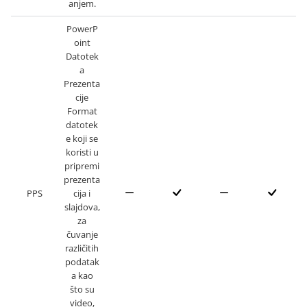
anjem.
PowerP
oint
Datotek
a
Prezenta
cije
Format
datotek
e koji se
koristi u
pripremi
prezenta
PPS
cija i
slajdova,
za
čuvanje
različitih
podatak
a kao
što su
video,