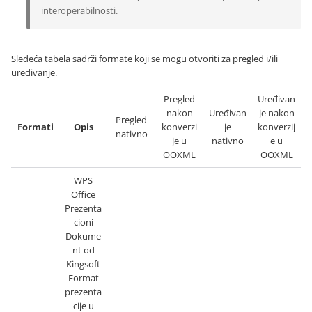
interoperabilnosti.
Sledeća tabela sadrži formate koji se mogu otvoriti za pregled i/ili
uređivanje.
Pregled
Uređivan
nakon
Uređivan
je nakon
Pregled
Formati
Opis
konverzi
je
konverzij
nativno
je u
nativno
e u
OOXML
OOXML
WPS
Office
Prezenta
cioni
Dokume
nt od
Kingsoft
Format
prezenta
cije u