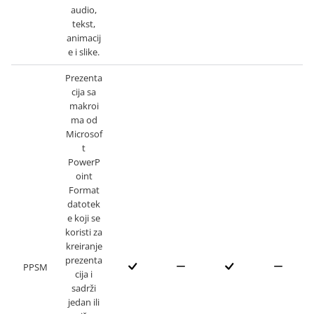
audio,
tekst,
animacij
e i slike.
Prezenta
cija sa
makroi
ma od
Microsof
t
PowerP
oint
Format
datotek
e koji se
koristi za
kreiranje
prezenta
PPSM
cija i
sadrži
jedan ili