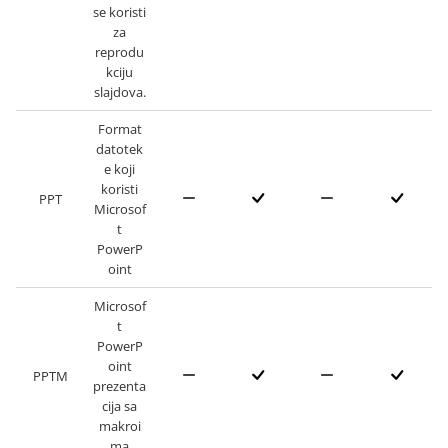
se koristi
za
reprodu
kciju
slajdova.
Format
datotek
e koji
koristi
PPT
Microsof
t
PowerP
oint
Microsof
t
PowerP
oint
PPTM
prezenta
cija sa
makroi
ma