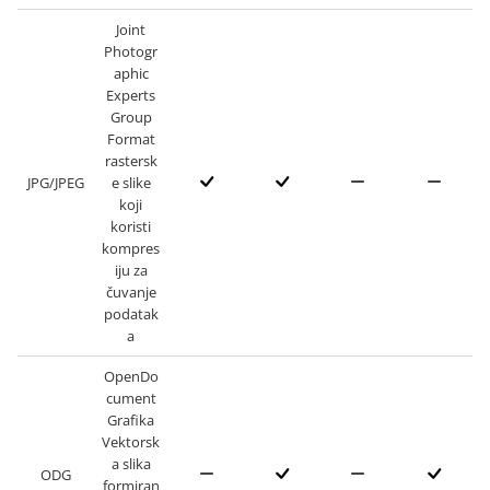
Joint
Photogr
aphic
Experts
Group
Format
rastersk
JPG/JPEG
e slike
koji
koristi
kompres
iju za
čuvanje
podatak
a
OpenDo
cument
Grafika
Vektorsk
a slika
ODG
formiran