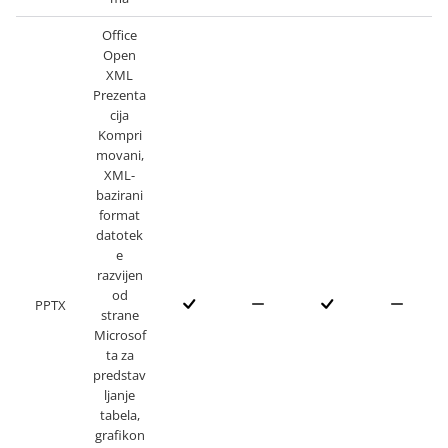
Office
Open
XML
Prezenta
cija
Kompri
movani,
XML-
bazirani
format
datotek
e
razvijen
od
PPTX
strane
Microsof
ta za
predstav
ljanje
tabela,
grafikon