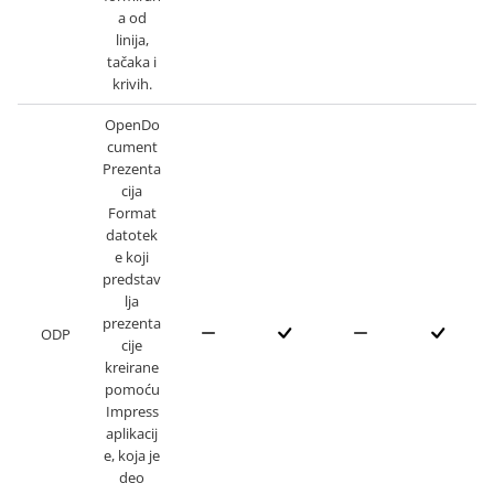
a od
linija,
tačaka i
krivih.
OpenDo
cument
Prezenta
cija
Format
datotek
e koji
predstav
lja
prezenta
ODP
cije
kreirane
pomoću
Impress
aplikacij
e, koja je
deo