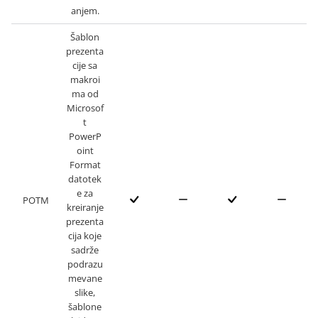
anjem.
Šablon
prezenta
cije sa
makroi
ma od
Microsof
t
PowerP
oint
Format
datotek
e za
POTM
kreiranje
prezenta
cija koje
sadrže
podrazu
mevane
slike,
šablone