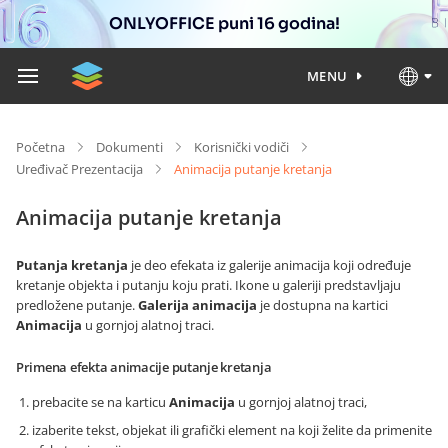
ONLYOFFICE puni 16 godina!
MENU
Početna
Dokumenti
Korisnički vodiči
Uređivač Prezentacija
Animacija putanje kretanja
Animacija putanje kretanja
Putanja kretanja
je deo efekata iz galerije animacija koji određuje
kretanje objekta i putanju koju prati. Ikone u galeriji predstavljaju
predložene putanje.
Galerija animacija
je dostupna na kartici
Animacija
u gornjoj alatnoj traci.
Primena efekta animacije putanje kretanja
prebacite se na karticu
Animacija
u gornjoj alatnoj traci,
izaberite tekst, objekat ili grafički element na koji želite da primenite