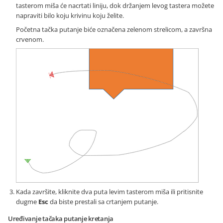
tasterom miša će nacrtati liniju, dok držanjem levog tastera možete
napraviti bilo koju krivinu koju želite.
Početna tačka putanje biće označena zelenom strelicom, a završna
crvenom.
Kada završite, kliknite dva puta levim tasterom miša ili pritisnite
dugme
Esc
da biste prestali sa crtanjem putanje.
Uređivanje tačaka putanje kretanja