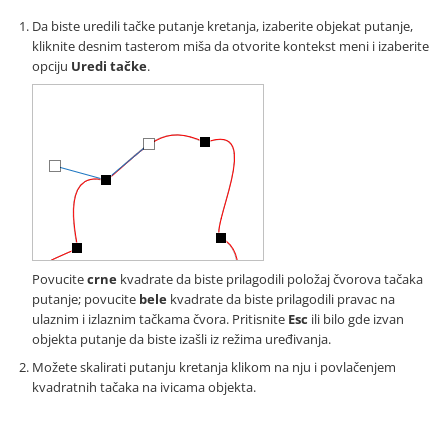
Da biste uredili tačke putanje kretanja, izaberite objekat putanje,
kliknite desnim tasterom miša da otvorite kontekst meni i izaberite
opciju
Uredi tačke
.
Povucite
crne
kvadrate da biste prilagodili položaj čvorova tačaka
putanje; povucite
bele
kvadrate da biste prilagodili pravac na
ulaznim i izlaznim tačkama čvora. Pritisnite
Esc
ili bilo gde izvan
objekta putanje da biste izašli iz režima uređivanja.
Možete skalirati putanju kretanja klikom na nju i povlačenjem
kvadratnih tačaka na ivicama objekta.