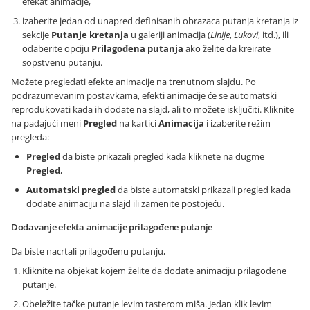
efekat animacije,
izaberite jedan od unapred definisanih obrazaca putanja kretanja iz
sekcije
Putanje kretanja
u galeriji animacija (
Linije
,
Lukovi
, itd.), ili
odaberite opciju
Prilagođena putanja
ako želite da kreirate
sopstvenu putanju.
Možete pregledati efekte animacije na trenutnom slajdu. Po
podrazumevanim postavkama, efekti animacije će se automatski
reprodukovati kada ih dodate na slajd, ali to možete isključiti. Kliknite
na padajući meni
Pregled
na kartici
Animacija
i izaberite režim
pregleda:
Pregled
da biste prikazali pregled kada kliknete na dugme
Pregled
,
Automatski pregled
da biste automatski prikazali pregled kada
dodate animaciju na slajd ili zamenite postojeću.
Dodavanje efekta animacije prilagođene putanje
Da biste nacrtali prilagođenu putanju,
Kliknite na objekat kojem želite da dodate animaciju prilagođene
putanje.
Obeležite tačke putanje levim tasterom miša. Jedan klik levim