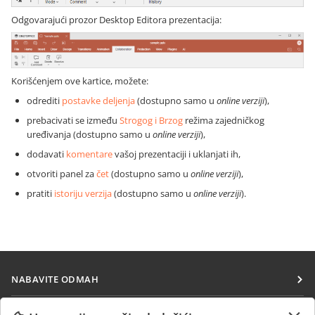
Odgovarajući prozor Desktop Editora prezentacija:
Korišćenjem ove kartice, možete:
odrediti
postavke deljenja
(dostupno samo u
online verziji
),
prebacivati se između
Strogog i Brzog
režima zajedničkog
uređivanja (dostupno samo u
online verziji
),
dodavati
komentare
vašoj prezentaciji i uklanjati ih,
otvoriti panel za
čet
(dostupno samo u
online verziji
),
pratiti
istoriju verzija
(dostupno samo u
online verziji
).
NABAVITE ODMAH
Docs
SARAĐUJTE