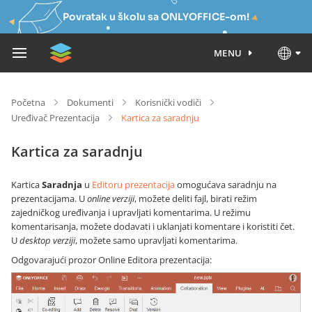
Povratak u školu sa ONLYOFFICE-om!
MENU
Početna
Dokumenti
Korisnički vodiči
Uređivač Prezentacija
Kartica za saradnju
Kartica za saradnju
Kartica
Saradnja
u
Editoru prezentacija
omogućava saradnju na
prezentacijama. U
online verziji
, možete deliti fajl, birati režim
zajedničkog uređivanja i upravljati komentarima. U režimu
komentarisanja, možete dodavati i uklanjati komentare i koristiti čet.
U
desktop verziji
, možete samo upravljati komentarima.
Odgovarajući prozor Online Editora prezentacija: