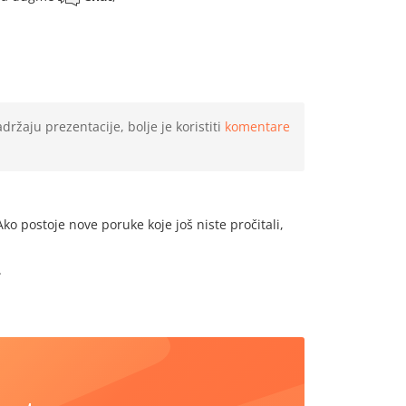
ržaju prezentacije, bolje je koristiti
komentare
ko postoje nove poruke koje još niste pročitali,
.