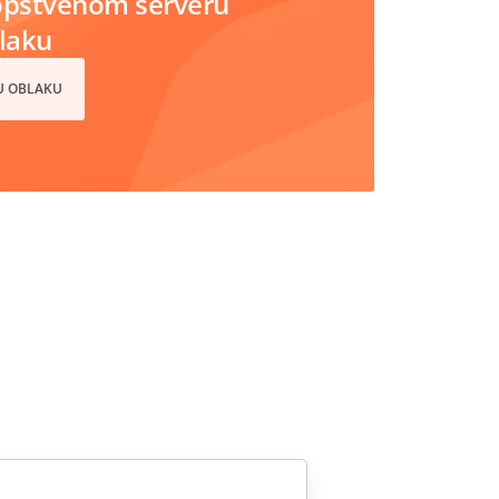
opstvenom serveru
blaku
 U OBLAKU