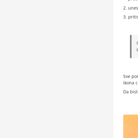
unes
prit
Sve por
ikona c
Da bist