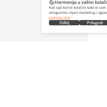
Harmonija u vašim kolač
Naš sajt koristi kolačiće kako bi v
omogućimo ciljani marketing i oglase
Saznajte više
Odbij
Prilagodi
NABAVITE ODMAH
SARAĐU
Docs
Za dopri
DocSpace
Za prevo
Workspace
Za influe
Konektori
Slobodna
Desktop aplikacije
PRIMAJT
Mobilne aplikacije
Blog