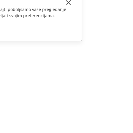
ajt, poboljšamo vaše pregledanje i
ljati svojim preferencijama.
KONTAKTIRAJTE NAS
Pitanja o prodaji
sales@onlyoffice.com
Upiti partnera
partners@onlyoffice.com
Upiti medija
press@onlyoffice.com
Zatraži poziv