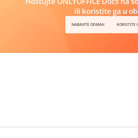
Hostujte ONLYOFFICE Docs na s
ili koristite ga u o
NABAVITE ODMAH
KORISTITE