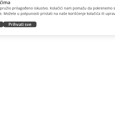
ićima
am pružio prilagođeno iskustvo. Kolačići nam pomažu da pokrenemo s
. Možete u potpunosti pristati na naše korišćenje kolačića ili uprav
Prihvati sve
JTE
DOBIJTE POMOĆ
nosioce
Forum
dioce
Kursevi obuke
nsere
Vebinari
 radna mesta
Bele knjige
E VESTI
Formular za kontakt sa
podrškom
Naručite demo