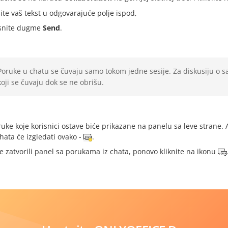
ite vaš tekst u odgovarajuće polje ispod,
isnite dugme
Send
.
Poruke u chatu se čuvaju samo tokom jedne sesije. Za diskusiju o sad
koji se čuvaju dok se ne obrišu.
uke koje korisnici ostave biće prikazane na panelu sa leve strane. A
hata će izgledati ovako -
.
e zatvorili panel sa porukama iz chata, ponovo kliknite na ikonu