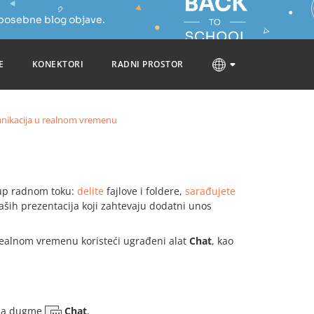
 posebne blog objave.
E
KONEKTORI
RADNI PROSTOR
ikacija u realnom vremenu
up radnom toku:
delite
fajlove i foldere,
sarađujete
ših prezentacija koji zahtevaju dodatni unos
realnom vremenu koristeći ugrađeni alat
Chat
, kao
e na dugme
Chat
,