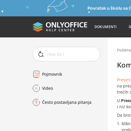
Povratak u školu s
DOKUMENTI
Početn
Kom
Pojmovnik
Present
na pre
Video
trećih 
U
Pres
Često postavljana pitanja
i niz k
Da bist
klik
preb