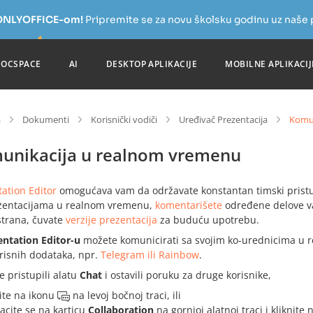
a ONLYOFFICE-om!
Pripremite se za novu školsku godinu uz naše
DOCSPACE
AI
DESKTOP APLIKACIJE
MOBILNE APLIKACIJ
a
Dokumenti
Korisnički vodiči
Uređivač Prezentacija
Komun
unikacija u realnom vremenu
ation Editor
omogućava vam da održavate konstantan timski prist
zentacijama u realnom vremenu,
komentarišete
određene delove va
strana, čuvate
verzije prezentacija
za buduću upotrebu.
entation Editor-u
možete komunicirati sa svojim ko-urednicima u 
orisnih dodataka, npr.
Telegram ili Rainbow
.
e pristupili alatu
Chat
i ostavili poruku za druge korisnike,
nite na ikonu
na levoj bočnoj traci, ili
acite se na karticu
Collaboration
na gornjoj alatnoj traci i kliknit