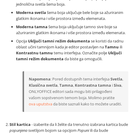
jednolična svetla šema boja.
Moderna svetla
šema boja uključuje bele boje sa ažuriranim
glatkim ikonama i više prostora između elemenata.
Moderna tamna
šema boja uključuje tamno sive boje sa
ažuriranim glatkim ikonama i više prostora između elemenata.
Opcija
Uključi tamni režim dokumenta
se koristi da radnu
oblast učini tamnijom kada je editor postavljen na
Tamnu
ili
Kontrastnu tamnu
temu interfejsa. Označite polje
Uključi
tamni režim dokumenta
da biste ga omogućili.
Napomena
: Pored dostupnih tema interfejsa
Svetla
,
Klasična svetla
,
Tamna
,
Kontrastna tamna
i
Siva
,
ONLYOFFICE editori sada mogu biti prilagođeni
vašom sopstvenom temom boja. Molimo pratite
ova uputstva
da biste saznali kako to možete uraditi.
Stil kartica
- izaberite da li želite da trenutno izabrana kartica bude
popunjena
svetlijom bojom sa opcijom
Popuni
ili da bude