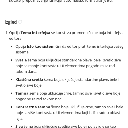
kucate, prepoznavanje funkcija, automatsko formatiranje itd.
Izgled
Opcija
Tema interfejsa
se koristi za promenu šeme boja interfejsa
editora.
Opcija
Isto kao sistem
čini da editor prati temu interfejsa vašeg
sistema.
Svetla
šema boja uključuje standardne plave, bele i svetlo sive
boje sa manje kontrasta u UI elementima pogodnim za rad
tokom dana.
Klasična svetla
šema boja uključuje standardne plave, bele i
svetlo sive boje.
Tamna
šema boja uključuje crne, tamno sive i svetlo sive boje
pogodne za rad tokom noći.
Kontrastna tamna
šema boja uključuje crne, tamno sive i bele
boje sa više kontrasta u UI elementima koji ističu radnu oblast
fajla.
Siva
šema boja uključuje svetlije sive boje i pojavljuje se kao