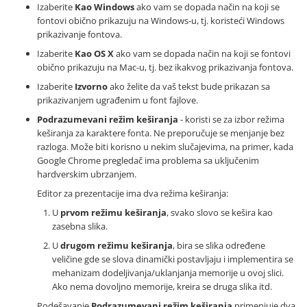
Izaberite
Kao Windows
ako vam se dopada način na koji se
fontovi obično prikazuju na Windows-u, tj. koristeći Windows
prikazivanje fontova.
Izaberite
Kao OS X
ako vam se dopada način na koji se fontovi
obično prikazuju na Mac-u, tj. bez ikakvog prikazivanja fontova.
Izaberite
Izvorno
ako želite da vaš tekst bude prikazan sa
prikazivanjem ugrađenim u font fajlove.
Podrazumevani režim keširanja
- koristi se za izbor režima
keširanja za karaktere fonta. Ne preporučuje se menjanje bez
razloga. Može biti korisno u nekim slučajevima, na primer, kada
Google Chrome pregledač ima problema sa uključenim
hardverskim ubrzanjem.
Editor za prezentacije ima dva režima keširanja:
U
prvom režimu keširanja
, svako slovo se kešira kao
zasebna slika.
U
drugom režimu keširanja
, bira se slika određene
veličine gde se slova dinamički postavljaju i implementira se
mehanizam dodeljivanja/uklanjanja memorije u ovoj slici.
Ako nema dovoljno memorije, kreira se druga slika itd.
Podešavanje
Podrazumevani režim keširanja
primenjuje dva