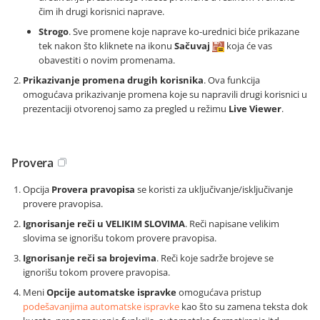
čim ih drugi korisnici naprave.
Strogo
. Sve promene koje naprave ko-urednici biće prikazane
tek nakon što kliknete na ikonu
Sačuvaj
koja će vas
obavestiti o novim promenama.
Prikazivanje promena drugih korisnika
. Ova funkcija
omogućava prikazivanje promena koje su napravili drugi korisnici u
prezentaciji otvorenoj samo za pregled u režimu
Live Viewer
.
Provera
Opcija
Provera pravopisa
se koristi za uključivanje/isključivanje
provere pravopisa.
Ignorisanje reči u VELIKIM SLOVIMA
. Reči napisane velikim
slovima se ignorišu tokom provere pravopisa.
Ignorisanje reči sa brojevima
. Reči koje sadrže brojeve se
ignorišu tokom provere pravopisa.
Meni
Opcije automatske ispravke
omogućava pristup
podešavanjima automatske ispravke
kao što su zamena teksta dok