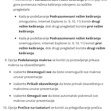
gore pomenuta režima keširanja odvojeno za različite
pregledače:
Kada je podešavanje
Podrazumevani režim keširanja
omogućeno, Internet Explorer (v. 9, 10, 11) koristi
drugi
režim keširanja
, dok drugi pregledači koriste
prvi režim
keširanja
.
Kada je podešavanje
Podrazumevani režim keširanja
onemogućeno, Internet Explorer (v. 9, 10, 11) koristi
prvi
režim keširanja
, dok drugi pregledači koriste
drugi režim
keširanja
.
Opcija
Podešavanja makroa
se koristi za postavljanje prikaza
makroa sa obaveštenjem.
Izaberite
Onemogući sve
da biste onemogućili sve makroe
unutar prezentacije.
Izaberite
Prikaži obaveštenje
da biste primali obaveštenja o
makroima unutar prezentacije.
Izaberite
Omogući sve
da biste automatski pokrenuli sve
makroe unutar prezentacije.
Opcija
Prečice na tastaturi
se koristi za prilagođavanje prečica