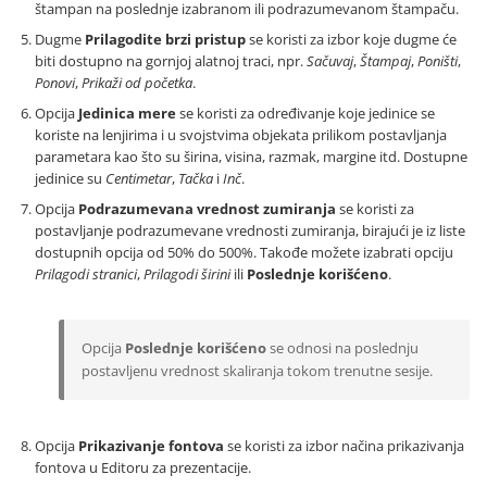
štampan na poslednje izabranom ili podrazumevanom štampaču.
Dugme
Prilagodite brzi pristup
se koristi za izbor koje dugme će
biti dostupno na gornjoj alatnoj traci, npr.
Sačuvaj
,
Štampaj
,
Poništi
,
Ponovi
,
Prikaži od početka
.
Opcija
Jedinica mere
se koristi za određivanje koje jedinice se
koriste na lenjirima i u svojstvima objekata prilikom postavljanja
parametara kao što su širina, visina, razmak, margine itd. Dostupne
jedinice su
Centimetar
,
Tačka
i
Inč
.
Opcija
Podrazumevana vrednost zumiranja
se koristi za
postavljanje podrazumevane vrednosti zumiranja, birajući je iz liste
dostupnih opcija od 50% do 500%. Takođe možete izabrati opciju
Prilagodi stranici
,
Prilagodi širini
ili
Poslednje korišćeno
.
Opcija
Poslednje korišćeno
se odnosi na poslednju
postavljenu vrednost skaliranja tokom trenutne sesije.
Opcija
Prikazivanje fontova
se koristi za izbor načina prikazivanja
fontova u Editoru za prezentacije.