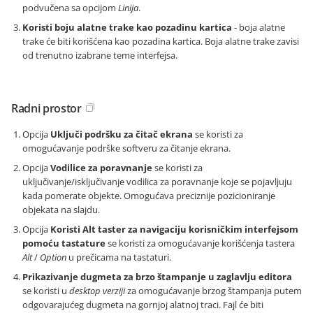
podvučena sa opcijom
Linija
.
Koristi boju alatne trake kao pozadinu kartica
- boja alatne
trake će biti korišćena kao pozadina kartica. Boja alatne trake zavisi
od trenutno izabrane teme interfejsa.
Radni prostor
Opcija
Uključi podršku za čitač ekrana
se koristi za
omogućavanje podrške softveru za čitanje ekrana.
Opcija
Vodilice za poravnanje
se koristi za
uključivanje/isključivanje vodilica za poravnanje koje se pojavljuju
kada pomerate objekte. Omogućava preciznije pozicioniranje
objekata na slajdu.
Opcija
Koristi Alt taster za navigaciju korisničkim interfejsom
pomoću tastature
se koristi za omogućavanje korišćenja tastera
Alt
/
Option
u prečicama na tastaturi.
Prikazivanje dugmeta za brzo štampanje u zaglavlju editora
se koristi u
desktop verziji
za omogućavanje brzog štampanja putem
odgovarajućeg dugmeta na gornjoj alatnoj traci. Fajl će biti