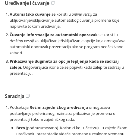
Uređivanje i čuvanje
Automatsko čuvanje
se koristi u
online verziji
za
uključivanje/isključivanje automatskog čuvanja promena koje
napravite tokom uređivanja.
Čuvanje informacija za automatski oporavak
se koristi u
desktop verziji
za uključivanje/isključivanje opcije koja omogućava
automatski oporavak prezentacija ako se program neočekivano
zatvori.
Prikazivanje dugmeta za opcije lepljenja kada se sadržaj
zalepi
. Odgovarajuća ikona će se pojaviti kada zalepite sadržaj u
prezentaciju.
Saradnja
Podsekcija
Režim zajedničkog uređivanja
omogućava
postavljanje preferiranog režima za prikazivanje promena u
prezentaciji tokom zajedničkog rada.
Brzo
(podrazumevano). Korisnici koji učestvuju u zajedničkom
uređivanju prezentacije videće promene u realnom vremenu