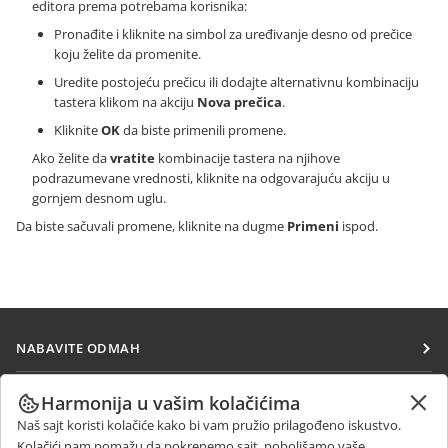
editora prema potrebama korisnika:
Pronađite i kliknite na simbol za uređivanje desno od prečice
koju želite da promenite.
Uredite postojeću prečicu ili dodajte alternativnu kombinaciju
tastera klikom na akciju
Nova prečica
.
Kliknite
OK
da biste primenili promene.
Ako želite da
vratite
kombinacije tastera na njihove
podrazumevane vrednosti, kliknite na odgovarajuću akciju u
gornjem desnom uglu.
Da biste sačuvali promene, kliknite na dugme
Primeni
ispod.
NABAVITE ODMAH
Docs
SARAĐUJTE
Harmonija u vašim kolačićima
DocSpace
Naš sajt koristi kolačiće kako bi vam pružio prilagođeno iskustvo.
Za doprinosioce
PRIMAJTE VESTI
Kolačići nam pomažu da pokrenemo sajt, poboljšamo vaše