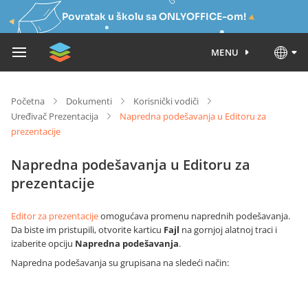
Povratak u školu sa ONLYOFFICE-om!
MENU
Početna
Dokumenti
Korisnički vodiči
Uređivač Prezentacija
Napredna podešavanja u Editoru za
prezentacije
Napredna podešavanja u Editoru za
prezentacije
Editor za prezentacije
omogućava promenu naprednih podešavanja.
Da biste im pristupili, otvorite karticu
Fajl
na gornjoj alatnoj traci i
izaberite opciju
Napredna podešavanja
.
Napredna podešavanja su grupisana na sledeći način: