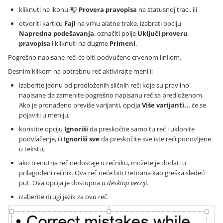
kliknuti na ikonu
Provera pravopisa
na statusnoj traci, ili
otvoriti karticu
Fajl
na vrhu alatne trake, izabrati opciju
Napredna podešavanja
, označiti polje
Uključi proveru
pravopisa
i kliknuti na dugme
Primeni
.
Pogrešno napisane reči će biti podvučene crvenom linijom.
Desnim klikom na potrebnu reč aktivirajte meni i:
izaberite jednu od predloženih sličnih reči koje su pravilno
napisane da zamenite pogrešno napisanu reč sa predloženom.
Ako je pronađeno previše varijanti, opcija
Više varijanti...
će se
pojaviti u meniju;
koristite opciju
Ignoriši
da preskočite samo tu reč i uklonite
podvlačenje, ili
Ignoriši sve
da preskočite sve iste reči ponovljene
u tekstu;
ako trenutna reč nedostaje u rečniku, možete je dodati u
prilagođeni rečnik. Ova reč neće biti tretirana kao greška sledeći
put. Ova opcija je dostupna u
desktop verziji
.
izaberite drugi jezik za ovu reč.