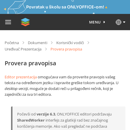
Povratak u školu sa ONLYOFFICE-om!
MENU
Početna
Dokumenti
Korisnički vodiči
Uređivač Prezentacija
Provera pravopisa
Provera pravopisa
Editor prezentacija
omogućava vam da proverite pravopis vašeg
teksta na određenom jeziku i ispravite greške tokom uređivanja. U
desktop verziji
, moguće je dodati reči u prilagođeni rečnik, koji je
zajednički za sva tri editora.
Počevši od
verzije 6.3
, ONLYOFFICE editori podržavaju
SharedWorker
interfejs za glatkiji rad bez značajnog
korišćenja memorije. Ako vaš pregledač ne podržava