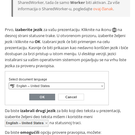
SharedWorker, tada će samo
Worker
biti aktivan. Za više
informacija o SharedWorker-u, pogledajte
ovaj članak
.
Prvo,
izaberite jezik
za vašu prezentaciju. Kliknite na ikonu
na
desnoj strani statusne trake. U otvorenom prozoru, izaberite željeni
jezik i kliknite na
OK
. Izabrani jezik će biti primenjen na celu
prezentaciju. Kasnije će biti prikazan kao nedavno korišćen jezik i biće
dostupan za brzi pristup u istom meniju. U
desktop verziji
, jezici
instalirani sa vašim operativnim sistemom pojavljuju se na vrhu liste
jezika za proveru pravopisa.
Da biste
izabrali drugi jezik
za bilo koji deo teksta u prezentaciji,
izaberite željeni deo teksta mišem i koristite meni
na statusnoj traci.
Da biste
omogućili
opciju provere pravopisa, možete: