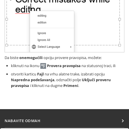
Da biste
onemogućili
opciju provere pravopisa, možete:
kliknuti na ikonu
Provera pravopisa
na statusnoj traci, ili
otvoriti karticu
Fajl
na vrhu alatne trake, izabrati opciju
Napredna podešavanja
, odznačiti polje
Uključi proveru
pravopisa
i kliknuti na dugme
Primeni
.
NABAVITE ODMAH