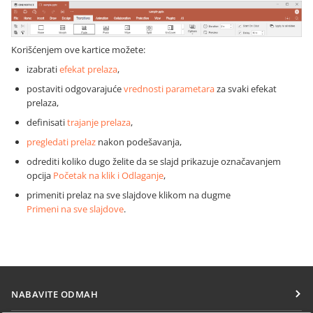
Korišćenjem ove kartice možete:
izabrati
efekat prelaza
,
postaviti odgovarajuće
vrednosti parametara
za svaki efekat
prelaza,
definisati
trajanje prelaza
,
pregledati prelaz
nakon podešavanja,
odrediti koliko dugo želite da se slajd prikazuje označavanjem
opcija
Početak na klik i Odlaganje
,
primeniti prelaz na sve slajdove klikom na dugme
Primeni na sve slajdove
.
NABAVITE ODMAH