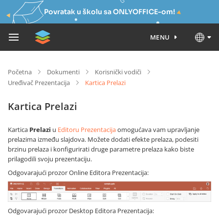
Povratak u školu sa ONLYOFFICE-om!
MENU
Početna
Dokumenti
Korisnički vodiči
Uređivač Prezentacija
Kartica Prelazi
Kartica Prelazi
Kartica
Prelazi
u
Editoru Prezentacija
omogućava vam upravljanje
prelazima između slajdova. Možete dodati efekte prelaza, podesiti
brzinu prelaza i konfigurirati druge parametre prelaza kako biste
prilagodili svoju prezentaciju.
Odgovarajući prozor Online Editora Prezentacija:
Odgovarajući prozor Desktop Editora Prezentacija: