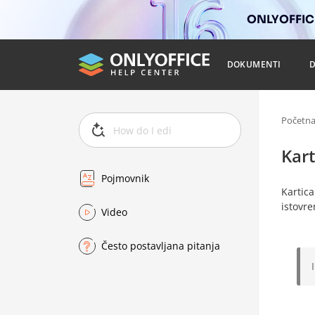
ONLYOFFICE
DOKUMENTI
Početn
Kart
Pojmovnik
Kartic
istovr
Video
Često postavljana pitanja