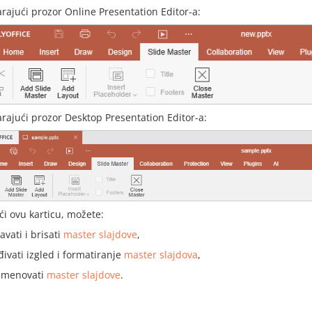
ajući prozor Online Presentation Editor-a:
rajući prozor Desktop Presentation Editor-a:
ći ovu karticu, možete:
vati i brisati
master slajdove
,
đivati izgled i formatiranje
master slajdova
,
imenovati
master slajdove
.