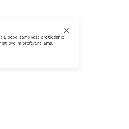
ajt, poboljšamo vaše pregledanje i
ljati svojim preferencijama.
KONTAKTIRAJTE NAS
Pitanja o prodaji
sales@onlyoffice.com
Upiti partnera
partners@onlyoffice.com
Upiti medija
press@onlyoffice.com
Zatraži poziv