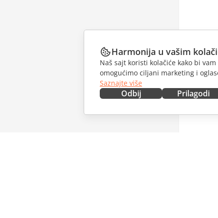
Harmonija u vašim kolač
Naš sajt koristi kolačiće kako bi v
omogućimo ciljani marketing i oglase
Saznajte više
Odbij
Prilagodi
NABAVITE ODMAH
SARAĐU
Docs
Za dopri
DocSpace
Za prevo
Workspace
Za influe
Konektori
Slobodna