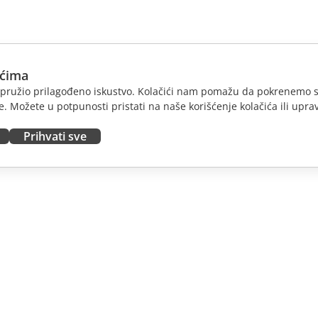
ićima
am pružio prilagođeno iskustvo. Kolačići nam pomažu da pokrenemo s
. Možete u potpunosti pristati na naše korišćenje kolačića ili uprav
Prihvati sve
JTE
DOBIJTE POMOĆ
nosioce
Forum
dioce
Kursevi obuke
nsere
Vebinari
 radna mesta
Bele knjige