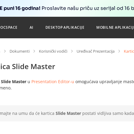
 puni 16 godina!
Proslavite našu priču uz serijal od 16 
DOCSPACE
AI
DESKTOP APLIKACIJE
MOBILNE APLIKACIJ
a
Dokumenti
Korisnički vodiči
Uređivač Prezentacija
Karti
ica Slide Master
a
Slide Master
u
Presentation Editor-u
omogućava upravljanje master
emeno.
Imajte na umu da će kartica
Slide Master
postati vidljiva samo kad