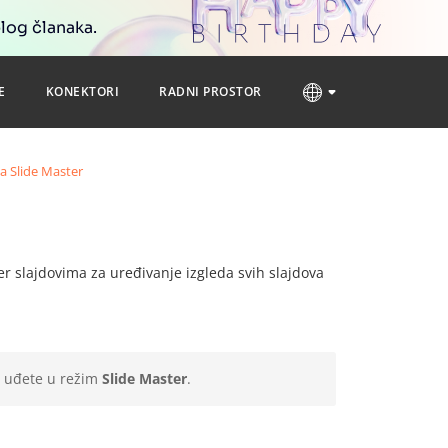
blog članaka.
E
KONEKTORI
RADNI PROSTOR
ca Slide Master
 slajdovima za uređivanje izgleda svih slajdova
a uđete u režim
Slide Master
.