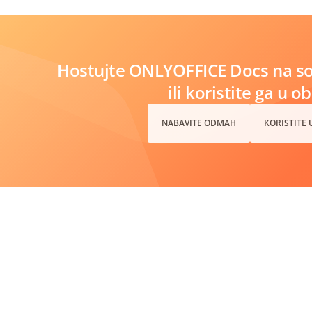
Hostujte ONLYOFFICE Docs na s
ili koristite ga u o
NABAVITE ODMAH
KORISTITE