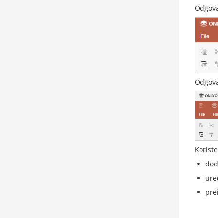
Odgovar
Odgova
Koriste
doda
ure
pre