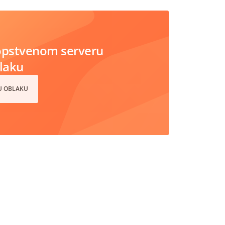
opstvenom serveru
blaku
 U OBLAKU