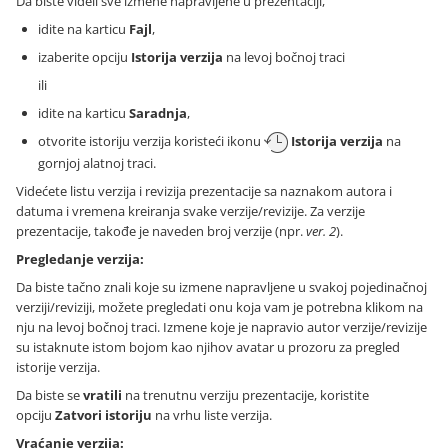
Da biste videli sve izmene napravljene u prezentaciji,
idite na karticu
Fajl
,
izaberite opciju
Istorija verzija
na levoj bočnoj traci
ili
idite na karticu
Saradnja
,
otvorite istoriju verzija koristeći ikonu
Istorija verzija
na
gornjoj alatnoj traci.
Videćete listu verzija i revizija prezentacije sa naznakom autora i
datuma i vremena kreiranja svake verzije/revizije. Za verzije
prezentacije, takođe je naveden broj verzije (npr.
ver. 2
).
Pregledanje verzija:
Da biste tačno znali koje su izmene napravljene u svakoj pojedinačnoj
verziji/reviziji, možete pregledati onu koja vam je potrebna klikom na
nju na levoj bočnoj traci. Izmene koje je napravio autor verzije/revizije
su istaknute istom bojom kao njihov avatar u prozoru za pregled
istorije verzija.
Da biste se
vratili
na trenutnu verziju prezentacije, koristite
opciju
Zatvori istoriju
na vrhu liste verzija.
Vraćanje verzija: