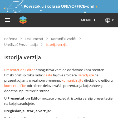
Povratak u školu sa ONLYOFFICE-om!
MENU
Početna
Dokumenti
Korisnički vodiči
Uređivač Prezentacija
Istorija verzija
Istorija verzija
Presentation Editor
omogućava vam da održavate konzistentan
timski pristup toku rada:
delite
fajlove i foldere,
saradjujte
na
prezentacijama u realnom vremenu,
komunicirajte
direktno u editoru,
komentarišite
određene delove vaših prezentacija koji zahtevaju
dodatne inpute trećih strana.
U
Presentation Editor
možete pregledati istoriju verzija prezentacije
na kojoj sarađujete.
Pregledanje istorije verzija: