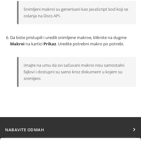
Snimljeni makroi su generisani kao JavaScript kod koji se
oslanja na Docs API.
Da biste pristupili i uredili snimljene makroe, kliknite na dugme
Makroi
na kartici
Prikaz
. Uredite potrebni makro po potrebi.
Imajte na umu da svi sačuvani makroi nisu samostalni
fajlovi i dostupni su samo kroz dokument u kojem su
snimljeni.
NABAVITE ODMAH
Docs