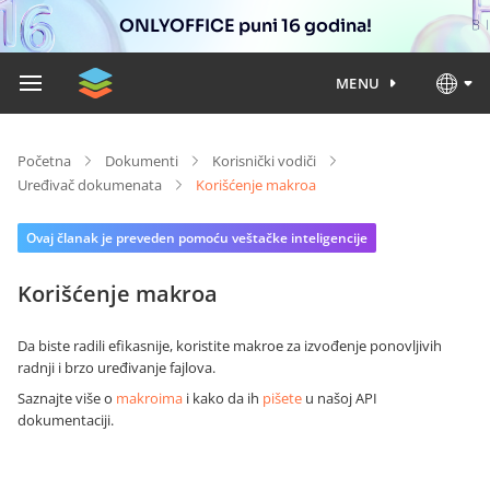
ONLYOFFICE puni 16 godina!
MENU
Početna
Dokumenti
Korisnički vodiči
Uređivač dokumenata
Korišćenje makroa
Ovaj članak je preveden pomoću veštačke inteligencije
Korišćenje makroa
Da biste radili efikasnije, koristite makroe za izvođenje ponovljivih
radnji i brzo uređivanje fajlova.
Saznajte više o
makroima
i kako da ih
pišete
u našoj API
dokumentaciji.