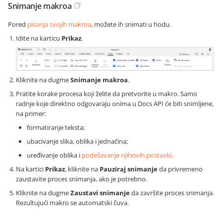
Snimanje makroa
Pored
pisanja svojih makroa
, možete ih snimati u hodu.
Idite na karticu
Prikaz
.
Kliknite na dugme
Snimanje makroa
.
Pratite korake procesa koji želite da pretvorite u makro. Samo
radnje koje direktno odgovaraju onima u Docs API će biti snimljene,
na primer:
formatiranje teksta;
ubacivanje slika, oblika i jednačina;
uređivanje oblika i
podešavanje njihovih postavki
.
Na kartici
Prikaz
, kliknite na
Pauziraj snimanje
da privremeno
zaustavite proces snimanja, ako je potrebno.
Kliknite na dugme
Zaustavi snimanje
da završite proces snimanja.
Rezultujući makro se automatski čuva.