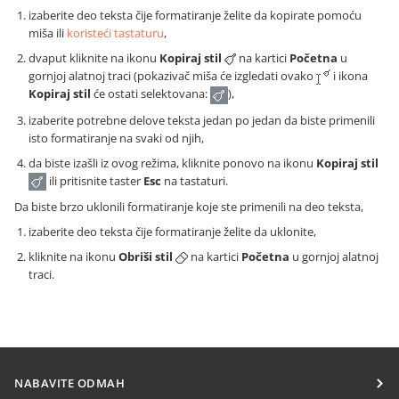
izaberite deo teksta čije formatiranje želite da kopirate pomoću
miša ili
koristeći tastaturu
,
dvaput kliknite na ikonu
Kopiraj stil
na kartici
Početna
u
gornjoj alatnoj traci (pokazivač miša će izgledati ovako
i ikona
Kopiraj stil
će ostati selektovana:
),
izaberite potrebne delove teksta jedan po jedan da biste primenili
isto formatiranje na svaki od njih,
da biste izašli iz ovog režima, kliknite ponovo na ikonu
Kopiraj stil
ili pritisnite taster
Esc
na tastaturi.
Da biste brzo uklonili formatiranje koje ste primenili na deo teksta,
izaberite deo teksta čije formatiranje želite da uklonite,
kliknite na ikonu
Obriši stil
na kartici
Početna
u gornjoj alatnoj
traci.
NABAVITE ODMAH