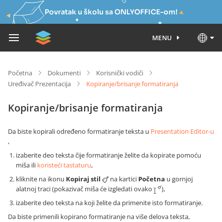
Povratak u školu sa ONLYOFFICE-om!
MENU
Početna
Dokumenti
Korisnički vodiči
Uređivač Prezentacija
Kopiranje/brisanje formatiranja
Kopiranje/brisanje formatiranja
Da biste kopirali određeno formatiranje teksta u
Presentation Editor-u
,
izaberite deo teksta čije formatiranje želite da kopirate pomoću
miša ili
koristeći tastaturu
,
kliknite na ikonu
Kopiraj stil
na kartici
Početna
u gornjoj
alatnoj traci (pokazivač miša će izgledati ovako
),
izaberite deo teksta na koji želite da primenite isto formatiranje.
Da biste primenili kopirano formatiranje na više delova teksta,