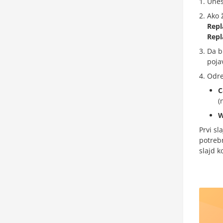
Unes
Ako 
Repl
Repl
Da b
poja
Odre
C
(
W
Prvi sl
potrebn
slajd k