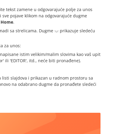
site tekst zamene u odgovarajuće polje za unos
li sve pojave klikom na odgovarajuće dugme
i
Home
.
ugmadi sa strelicama. Dugme
prikazuje sledeću
a za unos:
 napisane istim velikim/malim slovima kao vaš upit
or' ili 'EDITOR', itd., neće biti pronađene).
 listi slajdova i prikazan u radnom prostoru sa
te ponovo na odabrano dugme da pronađete sledeći