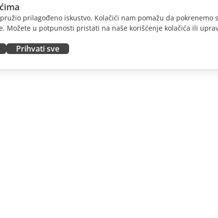
ićima
am pružio prilagođeno iskustvo. Kolačići nam pomažu da pokrenemo s
. Možete u potpunosti pristati na naše korišćenje kolačića ili uprav
Prihvati sve
JTE
DOBIJTE POMOĆ
nosioce
Forum
dioce
Kursevi obuke
nsere
Vebinari
 radna mesta
Bele knjige
E VESTI
Formular za kontakt sa
podrškom
Naručite demo