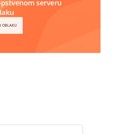
opstvenom serveru
blaku
 U OBLAKU