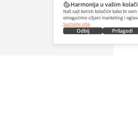
Harmonija u vašim kolač
Naš sajt koristi kolačiće kako bi v
omogućimo ciljani marketing i oglase
Saznajte više
Odbij
Prilagodi
NABAVITE ODMAH
SARAĐU
Docs
Za dopri
DocSpace
Za prevo
Workspace
Za influe
Konektori
Slobodna
Desktop aplikacije
PRIMAJT
Mobilne aplikacije
Blog