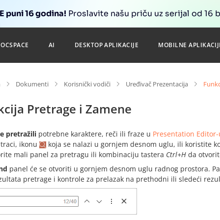
 puni 16 godina!
Proslavite našu priču uz serijal od 16 
DOCSPACE
AI
DESKTOP APLIKACIJE
MOBILNE APLIKACIJ
a
Dokumenti
Korisnički vodiči
Uređivač Prezentacija
Funkc
kcija Pretrage i Zamene
e pretražili
potrebne karaktere, reči ili fraze u
Presentation Editor-
traci, ikonu
koja se nalazi u gornjem desnom uglu, ili koristite 
rite mali panel za pretragu ili kombinaciju tastera
Ctrl+H
da otvori
nd
panel će se otvoriti u gornjem desnom uglu radnog prostora. Pan
zultata pretrage i kontrole za prelazak na prethodni ili sledeći rezul