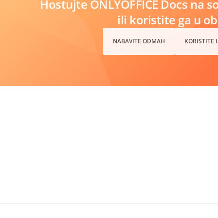
Hostujte ONLYOFFICE Docs na s
ili koristite ga u o
NABAVITE ODMAH
KORISTITE