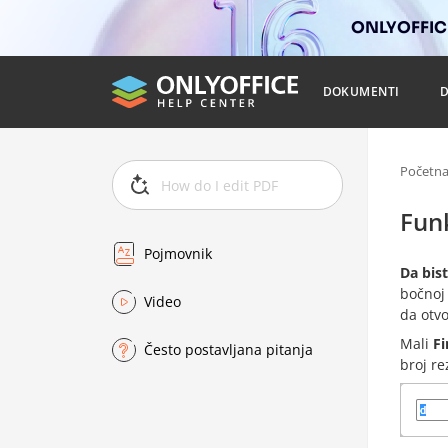
ONLYOFFICE
DOKUMENTI
Početn
Fun
Pojmovnik
Da bist
bočnoj 
Video
da otvo
Mali
Fi
Često postavljana pitanja
broj re