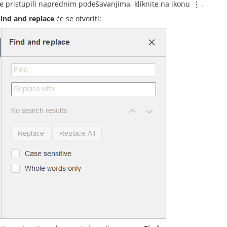
te pristupili naprednim podešavanjima, kliknite na ikonu
.
Find and replace
će se otvoriti: