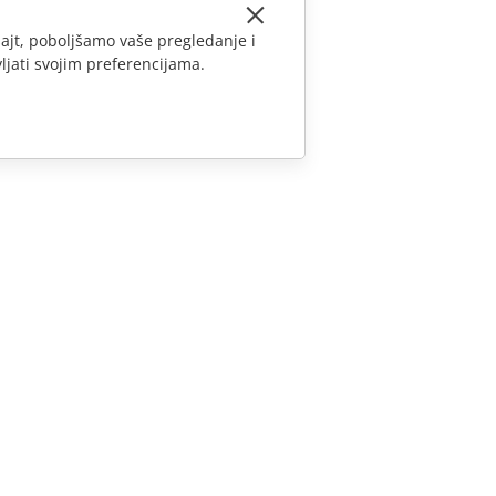
ajt, poboljšamo vaše pregledanje i
ljati svojim preferencijama.
KONTAKTIRAJTE NAS
Pitanja o prodaji
sales@onlyoffice.com
Upiti partnera
partners@onlyoffice.com
Upiti medija
press@onlyoffice.com
Zatraži poziv