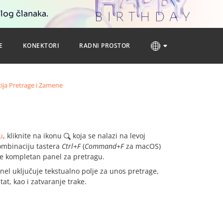
blog članaka.
E
KONEKTORI
RADNI PROSTOR
ija Pretrage i Zamene
u
, kliknite na ikonu
koja se nalazi na levoj
kombinaciju tastera
Ctrl+F
(
Command+F
za macOS)
te kompletan panel za pretragu.
el uključuje tekstualno polje za unos pretrage,
tat, kao i zatvaranje trake.