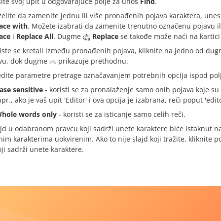
ite svoj upit u odgovarajuće polje za unos
Find
.
želite da zamenite jednu ili više pronađenih pojava karaktera, une
ace with
. Možete izabrati da zamenite trenutno označenu pojavu i
ace
i
Replace All
. Dugme
Replace
se takođe može naći na kartic
iste se kretali između pronađenih pojava, kliknite na jedno od d
vu, dok dugme
prikazuje prethodnu.
dite parametre pretrage označavanjem potrebnih opcija ispod polj
ase sensitive
- koristi se za pronalaženje samo onih pojava koje su
npr., ako je vaš upit 'Editor' i ova opcija je izabrana, reči poput 'edit
hole words only
- koristi se za isticanje samo celih reči.
ajd u odabranom pravcu koji sadrži unete karaktere biće istaknut na
im karakterima uokvirenim. Ako to nije slajd koji tražite, klikni
oji sadrži unete karaktere.