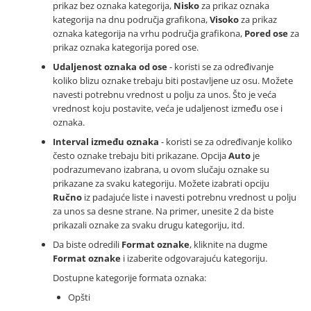
prikaz bez oznaka kategorija,
Nisko
za prikaz oznaka
kategorija na dnu područja grafikona,
Visoko
za prikaz
oznaka kategorija na vrhu područja grafikona,
Pored ose
za
prikaz oznaka kategorija pored ose.
Udaljenost oznaka od ose
- koristi se za određivanje
koliko blizu oznake trebaju biti postavljene uz osu. Možete
navesti potrebnu vrednost u polju za unos. Što je veća
vrednost koju postavite, veća je udaljenost između ose i
oznaka.
Interval između oznaka
- koristi se za određivanje koliko
često oznake trebaju biti prikazane. Opcija
Auto
je
podrazumevano izabrana, u ovom slučaju oznake su
prikazane za svaku kategoriju. Možete izabrati opciju
Ručno
iz padajuće liste i navesti potrebnu vrednost u polju
za unos sa desne strane. Na primer, unesite 2 da biste
prikazali oznake za svaku drugu kategoriju, itd.
Da biste odredili
Format oznake
, kliknite na dugme
Format oznake
i izaberite odgovarajuću kategoriju.
Dostupne kategorije formata oznaka:
Opšti