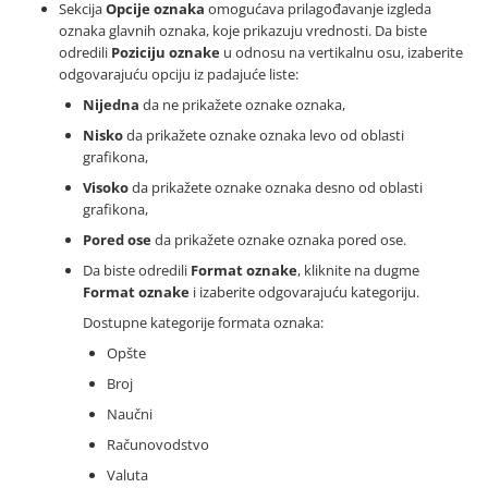
Sekcija
Opcije oznaka
omogućava prilagođavanje izgleda
oznaka glavnih oznaka, koje prikazuju vrednosti. Da biste
odredili
Poziciju oznake
u odnosu na vertikalnu osu, izaberite
odgovarajuću opciju iz padajuće liste:
Nijedna
da ne prikažete oznake oznaka,
Nisko
da prikažete oznake oznaka levo od oblasti
grafikona,
Visoko
da prikažete oznake oznaka desno od oblasti
grafikona,
Pored ose
da prikažete oznake oznaka pored ose.
Da biste odredili
Format oznake
, kliknite na dugme
Format oznake
i izaberite odgovarajuću kategoriju.
Dostupne kategorije formata oznaka:
Opšte
Broj
Naučni
Računovodstvo
Valuta