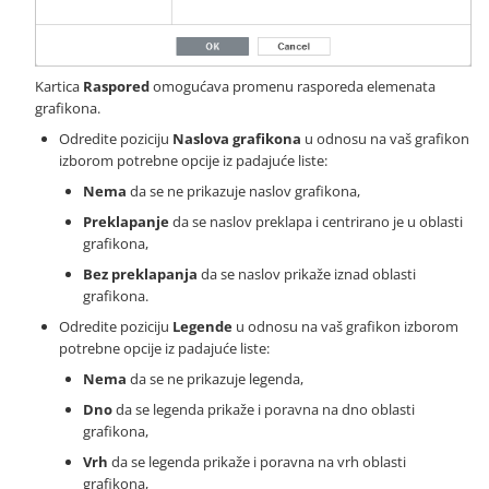
Kartica
Raspored
omogućava promenu rasporeda elemenata
grafikona.
Odredite poziciju
Naslova grafikona
u odnosu na vaš grafikon
izborom potrebne opcije iz padajuće liste:
Nema
da se ne prikazuje naslov grafikona,
Preklapanje
da se naslov preklapa i centrirano je u oblasti
grafikona,
Bez preklapanja
da se naslov prikaže iznad oblasti
grafikona.
Odredite poziciju
Legende
u odnosu na vaš grafikon izborom
potrebne opcije iz padajuće liste:
Nema
da se ne prikazuje legenda,
Dno
da se legenda prikaže i poravna na dno oblasti
grafikona,
Vrh
da se legenda prikaže i poravna na vrh oblasti
grafikona,