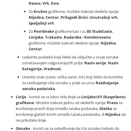
Desno
,
Vrh
,
Dno
.
Za
Kružne
grafikone, možete izabrati sledeće opcije:
Nijedna
,
Centar
,
Prilagodi širini
,
Unutrašnji vrh
,
Spoljašnji vrh
.
Za
Površinske
grafikone kao i za
3D
Stubičaste
,
Linijske
,
Trakaste
,
Radarske
i
Kombinovane
grafikone, možete izabrati sledeće opcije:
Nijedna
,
Centar
.
Izaberite podatke koje želite da uključite u svoje oznake
označavanjem odgovarajućih polja:
Naziv serije
,
Naziv
kategorije
,
Vrednost
,
Unesite znak (zarez, tačka-zarez, itd.) koji želite da koristite
za razdvajanje više oznaka u polje za unos
Razdvajanje
oznaka podataka
.
Linije
- koristi se za izbor stila linije za
Linijske/XY (Raspršene)
grafikone
. Možete izabrati jednu od sledećih opcija:
Prava
za
korišćenje pravih linija između tačaka podataka,
Glatka
za
korišćenje glatkih krivih između tačaka podataka, ili
Nijedna
da
ne prikažete linije.
Oznake
- koristi se za određivanje da li bi oznake trebalo da