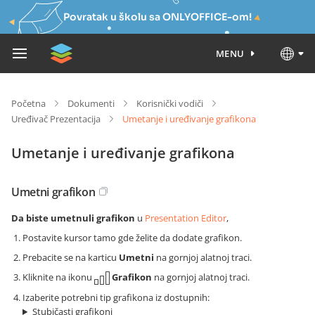
Povratak u školu sa ONLYOFFICE-om!
MENU
Početna
Dokumenti
Korisnički vodiči
Uređivač Prezentacija
Umetanje i uređivanje grafikona
Umetanje i uređivanje grafikona
Umetni grafikon
Da biste umetnuli grafikon
u
Presentation Editor
,
Postavite kursor tamo gde želite da dodate grafikon.
Prebacite se na karticu
Umetni
na gornjoj alatnoj traci.
Kliknite na ikonu
Grafikon
na gornjoj alatnoj traci.
Izaberite potrebni tip grafikona iz dostupnih:
Stubičasti grafikoni