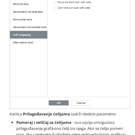
Kartica
Prilagođavanje ćelijama
sadrži sledeće parametre:
Pomeraj i veličaj sa ćelijama
- ova opcija omogućava
prilagođavanje grafikona ćeliji iza njega. Ako se ćelija pomeri
(npr. ako umetnete ili izbrišete neke redove/kolone), grafikon