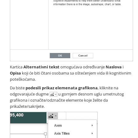
Kartica
Alternativni tekst
omogućava određivanje
Naslova
i
Opisa
koji će biti čitani osobama sa oštećenjem vida ili kognitivnim
poteškoćama.
Da biste
podesili prikaz elemenata grafikona
, kliknite na
odgovarajuće dugme
u gornjem desnom uglu umetnutog
grafikona i označite/odznačite elemente koje želite da
prikažete/sakrijete.