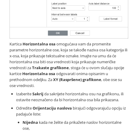
Kartica
Horizontalna osa
omogućava vam da promenite
parametre horizontalne ose, koja se takođe naziva osa kategorija ili
x-osa, koja prikazuje tekstualne oznake. Imajte na umu da će
horizontalna osa biti osa vrednosti koja prikazuje numeričke
vrednosti za
Trakaste grafikone
, stoga će u ovom slučaju opcije
kartice
Horizontalna osa
odgovarati onima opisanim u
prethodnom odeljku. Za
XY (Raspršene) grafikone
, obe ose su
ose vrednosti.
Izaberite
Sakrij
da sakrijete horizontalnu osu na grafikonu, ili
ostavite neoznačeno da bi horizontalna osa bila prikazana.
Odredite
Orijentaciju naslova
birajući odgovarajuću opciju iz
padajuće liste:
Nijedna
kada ne želite da prikažete naslov horizontalne
ose,