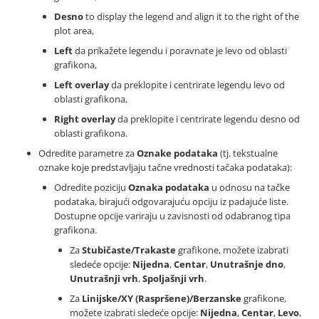
Desno
to display the legend and align it to the right of the
plot area,
Left
da prikažete legendu i poravnate je levo od oblasti
grafikona,
Left overlay
da preklopite i centrirate legendu levo od
oblasti grafikona,
Right overlay
da preklopite i centrirate legendu desno od
oblasti grafikona.
Odredite parametre za
Oznake podataka
(tj. tekstualne
oznake koje predstavljaju tačne vrednosti tačaka podataka):
Odredite poziciju
Oznaka podataka
u odnosu na tačke
podataka, birajući odgovarajuću opciju iz padajuće liste.
Dostupne opcije variraju u zavisnosti od odabranog tipa
grafikona.
Za
Stubičaste/Trakaste
grafikone, možete izabrati
sledeće opcije:
Nijedna
,
Centar
,
Unutrašnje dno
,
Unutrašnji vrh
,
Spoljašnji vrh
.
Za
Linijske/XY (Raspršene)/Berzanske
grafikone,
možete izabrati sledeće opcije:
Nijedna
,
Centar
,
Levo
,