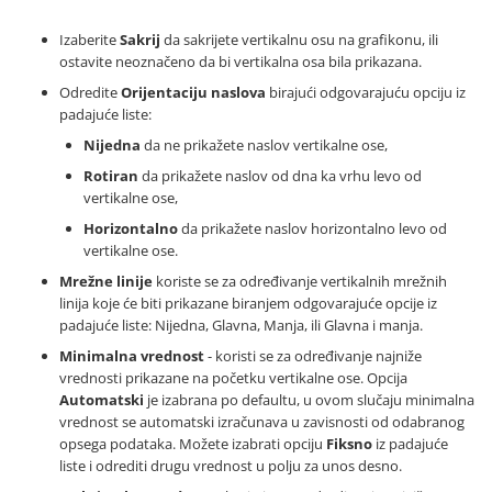
Izaberite
Sakrij
da sakrijete vertikalnu osu na grafikonu, ili
ostavite neoznačeno da bi vertikalna osa bila prikazana.
Odredite
Orijentaciju naslova
birajući odgovarajuću opciju iz
padajuće liste:
Nijedna
da ne prikažete naslov vertikalne ose,
Rotiran
da prikažete naslov od dna ka vrhu levo od
vertikalne ose,
Horizontalno
da prikažete naslov horizontalno levo od
vertikalne ose.
Mrežne linije
koriste se za određivanje vertikalnih mrežnih
linija koje će biti prikazane biranjem odgovarajuće opcije iz
padajuće liste: Nijedna, Glavna, Manja, ili Glavna i manja.
Minimalna vrednost
- koristi se za određivanje najniže
vrednosti prikazane na početku vertikalne ose. Opcija
Automatski
je izabrana po defaultu, u ovom slučaju minimalna
vrednost se automatski izračunava u zavisnosti od odabranog
opsega podataka. Možete izabrati opciju
Fiksno
iz padajuće
liste i odrediti drugu vrednost u polju za unos desno.