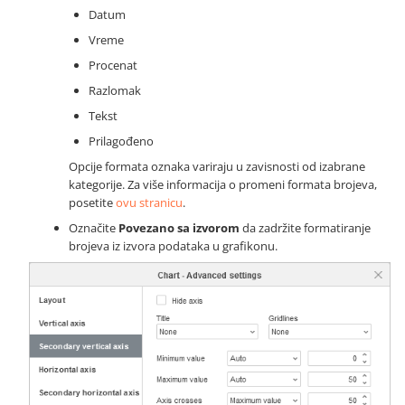
Datum
Vreme
Procenat
Razlomak
Tekst
Prilagođeno
Opcije formata oznaka variraju u zavisnosti od izabrane
kategorije. Za više informacija o promeni formata brojeva,
posetite
ovu stranicu
.
Označite
Povezano sa izvorom
da zadržite formatiranje
brojeva iz izvora podataka u grafikonu.