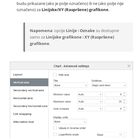
budu prikazane (ako je polje označeno) ili ne (ako polje nije
označeno) za
Linijske/XY (Raspršene) grafikone
.
Napomena
: opcije
Linije
i
Oznake
su dostupne
samo za
Linijske grafikone
i
XY (Raspršene)
grafikone
.