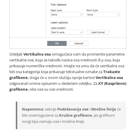
Odeljak
Vertikalna osa
omogućava vam da promenite parametre
vertikalne ose, koja se takođe naziva osa vrednosti ili y-osa, koja
prikazuje numeričke vrednosti. Imajte na umu da će vertikalna osa
biti osa kategorija koja prikazuje tekstualne oznake za
Trakaste
grafikone
, stoga će u ovom slučaju opcije kartice
Vertikalna osa
odgovarati onima opisanim u sledećem odeljku. Za
XY (Raspršene)
grafikone
, obe ose su ose vrednosti.
Napomena
: sekcije
Podešavanja ose
i
Mrežne linije
će
biti onemogućene za
Kružne grafikone
, jer grafikoni
ovog tipa nemaju ose i mrežne linije.