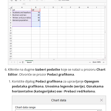
Kliknite na dugme
Izaberi podatke
koje se nalazi u prozoru
Chart
Editor
. Otvoriće se prozor
Podaci grafikona
.
Koristite dijalog
Podaci grafikona
za upravljanje
Opsegom
podataka grafikona
,
Unosima legende (serije)
,
Oznakama
horizontalne (kategorijske) ose
i
Prebaci red/kolonu
.