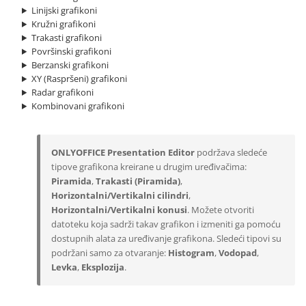
Linijski grafikoni
Kružni grafikoni
Trakasti grafikoni
Površinski grafikoni
Berzanski grafikoni
XY (Raspršeni) grafikoni
Radar grafikoni
Kombinovani grafikoni
ONLYOFFICE Presentation Editor
podržava sledeće
tipove grafikona kreirane u drugim uređivačima:
Piramida
,
Trakasti (Piramida)
,
Horizontalni/Vertikalni cilindri
,
Horizontalni/Vertikalni konusi
. Možete otvoriti
datoteku koja sadrži takav grafikon i izmeniti ga pomoću
dostupnih alata za uređivanje grafikona. Sledeći tipovi su
podržani samo za otvaranje:
Histogram
,
Vodopad
,
Levka
,
Eksplozija
.