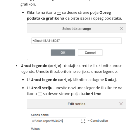
grafikon.
Kliknite na ikonu
sa desne strane polja
Opseg
podataka grafikona
da biste izabrali opseg podataka.
Unosi legende (serije)
- dodajte, uredite ili uklonite unose
legende. Unesite ili izaberite ime serije za unose legende.
U
Unosi legende (serije)
, kliknite na dugme
Dodaj
.
U
Uredi seriju
, unesite novi unos legende ili kliknite na
ikonu
sa desne strane polja
Izaberi ime
.