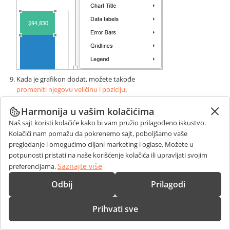
Kada je grafikon dodat, možete takođe
promeniti njegovu veličinu i poziciju
.
Možete odrediti
poziciju grafikona
na slajdu prevlačenjem
Harmonija u vašim kolačićima
vertikalno ili horizontalno.
Naš sajt koristi kolačiće kako bi vam pružio prilagođeno iskustvo.
Možete takođe dodati grafikon u tekstualni rezervisani prostor
Kolačići nam pomažu da pokrenemo sajt, poboljšamo vaše
pritiskom na ikonu
Grafikon
unutar njega i odabirom potrebnog
pregledanje i omogućimo ciljani marketing i oglase. Možete u
tipa grafikona:
potpunosti pristati na naše korišćenje kolačića ili upravljati svojim
Saznajte više
preferencijama.
Odbij
Prilagodi
Prihvati sve