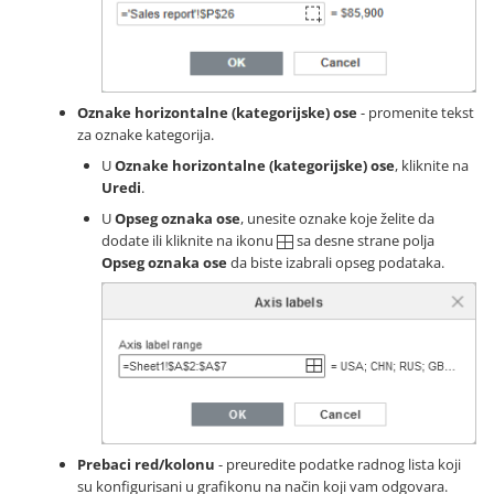
Oznake horizontalne (kategorijske) ose
- promenite tekst
za oznake kategorija.
U
Oznake horizontalne (kategorijske) ose
, kliknite na
Uredi
.
U
Opseg oznaka ose
, unesite oznake koje želite da
dodate ili kliknite na ikonu
sa desne strane polja
Opseg oznaka ose
da biste izabrali opseg podataka.
Prebaci red/kolonu
- preuredite podatke radnog lista koji
su konfigurisani u grafikonu na način koji vam odgovara.