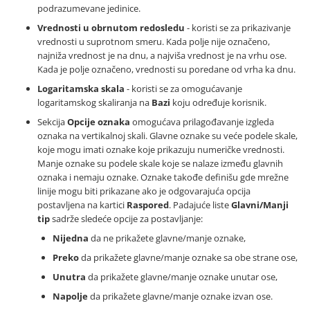
podrazumevane jedinice.
Vrednosti u obrnutom redosledu
- koristi se za prikazivanje
vrednosti u suprotnom smeru. Kada polje nije označeno,
najniža vrednost je na dnu, a najviša vrednost je na vrhu ose.
Kada je polje označeno, vrednosti su poredane od vrha ka dnu.
Logaritamska skala
- koristi se za omogućavanje
logaritamskog skaliranja na
Bazi
koju određuje korisnik.
Sekcija
Opcije oznaka
omogućava prilagođavanje izgleda
oznaka na vertikalnoj skali. Glavne oznake su veće podele skale,
koje mogu imati oznake koje prikazuju numeričke vrednosti.
Manje oznake su podele skale koje se nalaze između glavnih
oznaka i nemaju oznake. Oznake takođe definišu gde mrežne
linije mogu biti prikazane ako je odgovarajuća opcija
postavljena na kartici
Raspored
. Padajuće liste
Glavni/Manji
tip
sadrže sledeće opcije za postavljanje:
Nijedna
da ne prikažete glavne/manje oznake,
Preko
da prikažete glavne/manje oznake sa obe strane ose,
Unutra
da prikažete glavne/manje oznake unutar ose,
Napolje
da prikažete glavne/manje oznake izvan ose.