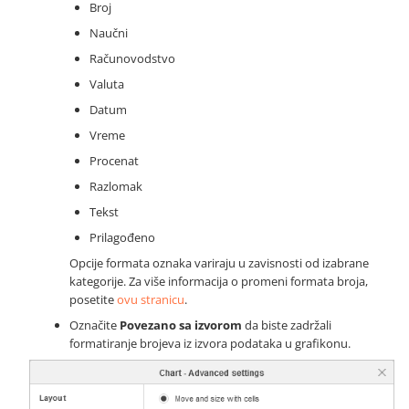
Broj
Naučni
Računovodstvo
Valuta
Datum
Vreme
Procenat
Razlomak
Tekst
Prilagođeno
Opcije formata oznaka variraju u zavisnosti od izabrane
kategorije. Za više informacija o promeni formata broja,
posetite
ovu stranicu
.
Označite
Povezano sa izvorom
da biste zadržali
formatiranje brojeva iz izvora podataka u grafikonu.