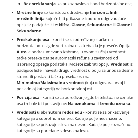
Bez preklapanja
za prikaz naslova ispod horizontalne ose,
Mrežne linije
se koriste za određivanje
horizontalnih
mrežnih linija
koje će biti prikazane izborom odgovarajuće
opcije iz padajuće liste:
Ništa
,
Glavne
,
Sekundarne
ili
Glavne i
Sekundarne
.
Preskakanje osa
- koristi se za određivanje tačke na
horizontalnoj osi gde vertikalna osa treba da je preseče. Opcija
Auto
je podrazumevano izabrana, u ovom slučaju vrednost
tačke preseka osa se automatski računa u zavisnosti od
izabranog opsega podataka. Možete izabrati opciju
Vrednost
iz
padajuće liste i navesti drugu vrednost u polju za unos sa desne
strane, ili postaviti tačku preseka osa na
Minimalnu/Maksimalnu vrednost
(koja odgovara prvoj i
poslednjoj kategoriji) na horizontalnoj osi.
Pozicija osa
- koristi se za određivanje gde bi tekstualne oznake
osa trebale biti postavljene:
Na oznakama
ili
Između oznaka
.
Vrednosti u obrnutom redosledu
- koristi se za prikazivanje
kategorija u suprotnom smeru. Kada je polje neoznačeno,
kategorije se prikazuju s leva na desno. Kada je polje označeno,
kategorije su poredane s desna na levo.