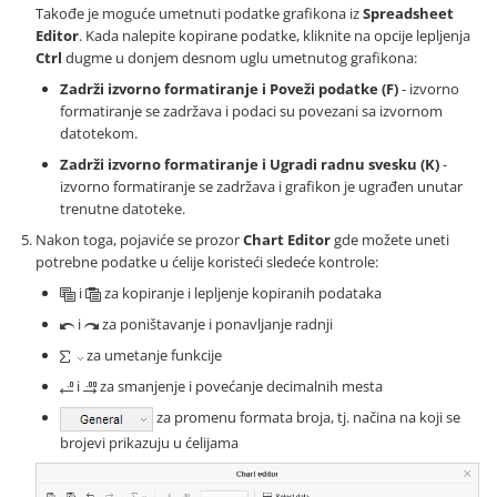
Takođe je moguće umetnuti podatke grafikona iz
Spreadsheet
Editor
. Kada nalepite kopirane podatke, kliknite na opcije lepljenja
Ctrl
dugme u donjem desnom uglu umetnutog grafikona:
Zadrži izvorno formatiranje i Poveži podatke (F)
- izvorno
formatiranje se zadržava i podaci su povezani sa izvornom
datotekom.
Zadrži izvorno formatiranje i Ugradi radnu svesku (K)
-
izvorno formatiranje se zadržava i grafikon je ugrađen unutar
trenutne datoteke.
Nakon toga, pojaviće se prozor
Chart Editor
gde možete uneti
potrebne podatke u ćelije koristeći sledeće kontrole:
i
za kopiranje i lepljenje kopiranih podataka
i
za poništavanje i ponavljanje radnji
za umetanje funkcije
i
za smanjenje i povećanje decimalnih mesta
za promenu formata broja, tj. načina na koji se
brojevi prikazuju u ćelijama