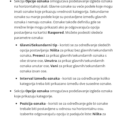
Sekcija
Opcije oznaka
omogućava podešavanje izgleda oznaka
na horizontalnoj skali. Glavne oznake su veće podele koje mogu
imati oznake koje prikazuju vrednosti kategorija. Sekundarne
oznake su manje podele koje su postavljene između glavnih
oznaka i nemaju oznake. Oznake takođe definišu gde se
mrežne linije mogu prikazati ako je odgovarajuća opcija
postavljena na kartici
Raspored
. Možete podesiti sledeće
parametre oznaka:
Glavni/Sekundarni tip
- koristi se za određivanje sledećih
opcija postavljanja:
Ništa
za prikaz bez glavnih/sekundarnih
oznaka,
Preseci
za prikaz glavnih/sekundarnih oznaka s
obe strane ose,
Unutra
za prikaz glavnih/sekundarnih
oznaka unutar ose,
Vani
za prikaz glavnih/sekundarnih
oznaka izvan ose.
Interval između oznaka
- koristi se za određivanje koliko
kategorija treba biti prikazano između dve susedne oznake.
Sekcija
Opcije oznaka
omogućava podešavanje izgleda oznaka
koje prikazuju kategorije.
Pozicija oznaka
- koristi se za određivanje gde bi oznake
trebale biti postavljene u odnosu na horizontalnu osu.
Izaberite odgovarajuću opciju iz padajuće liste:
Ništa
za