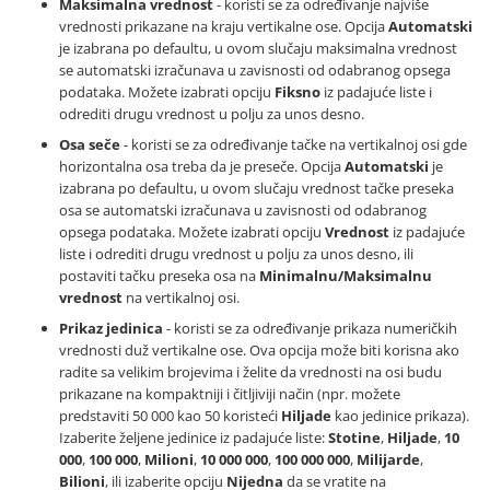
Maksimalna vrednost
- koristi se za određivanje najviše
vrednosti prikazane na kraju vertikalne ose. Opcija
Automatski
je izabrana po defaultu, u ovom slučaju maksimalna vrednost
se automatski izračunava u zavisnosti od odabranog opsega
podataka. Možete izabrati opciju
Fiksno
iz padajuće liste i
odrediti drugu vrednost u polju za unos desno.
Osa seče
- koristi se za određivanje tačke na vertikalnoj osi gde
horizontalna osa treba da je preseče. Opcija
Automatski
je
izabrana po defaultu, u ovom slučaju vrednost tačke preseka
osa se automatski izračunava u zavisnosti od odabranog
opsega podataka. Možete izabrati opciju
Vrednost
iz padajuće
liste i odrediti drugu vrednost u polju za unos desno, ili
postaviti tačku preseka osa na
Minimalnu/Maksimalnu
vrednost
na vertikalnoj osi.
Prikaz jedinica
- koristi se za određivanje prikaza numeričkih
vrednosti duž vertikalne ose. Ova opcija može biti korisna ako
radite sa velikim brojevima i želite da vrednosti na osi budu
prikazane na kompaktniji i čitljiviji način (npr. možete
predstaviti 50 000 kao 50 koristeći
Hiljade
kao jedinice prikaza).
Izaberite željene jedinice iz padajuće liste:
Stotine
,
Hiljade
,
10
000
,
100 000
,
Milioni
,
10 000 000
,
100 000 000
,
Milijarde
,
Bilioni
, ili izaberite opciju
Nijedna
da se vratite na