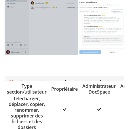
Mes documents
Type
Administrateur
Adm
Propriétaire
section/utilisateur
DocSpace
Créer,
télécharger,
déplacer, copier,
renommer,
supprimer des
fichiers et des
dossiers