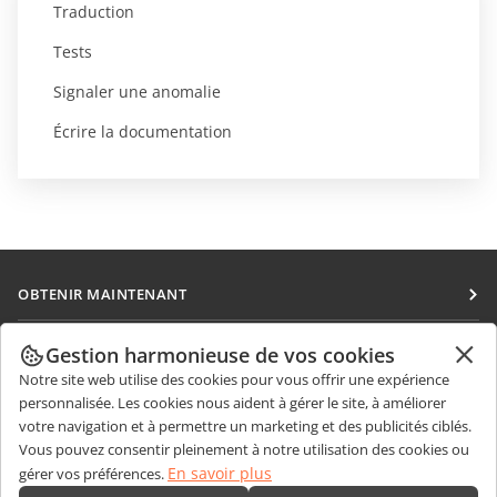
Traduction
Tests
Signaler une anomalie
Écrire la documentation
OBTENIR MAINTENANT
Docs
COLLABORATION
Gestion harmonieuse de vos cookies
DocSpace
Notre site web utilise des cookies pour vous offrir une expérience
Pour les contributeurs
OBTENIR DES NOUVELLES
personnalisée. Les cookies nous aident à gérer le site, à améliorer
Workspace
Pour les traducteurs
votre navigation et à permettre un marketing et des publicités ciblés.
Blog
Connecteurs
Vous pouvez consentir pleinement à notre utilisation des cookies ou
OBTENIR DE L'AIDE
Pour les influenceurs
En savoir plus
gérer vos préférences.
Applications de bureau
Forum
Offres d'emploi