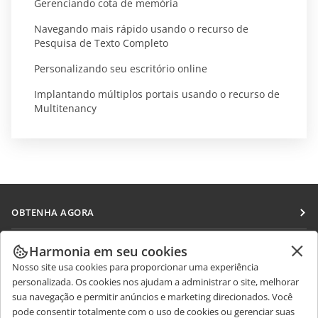
Gerenciando cota de memória
Navegando mais rápido usando o recurso de
Pesquisa de Texto Completo
Personalizando seu escritório online
Implantando múltiplos portais usando o recurso de
Multitenancy
OBTENHA AGORA
Docs
COLABORAR
Harmonia em seu cookies
DocSpace
Nosso site usa cookies para proporcionar uma experiência
Para colaboradores
RECEBA NOTÍCIAS
personalizada. Os cookies nos ajudam a administrar o site, melhorar
Workspace
Para tradutores
sua navegação e permitir anúncios e marketing direcionados. Você
Blog
Conectores
pode consentir totalmente com o uso de cookies ou gerenciar suas
OBTER AJUDA
Para influenciadores