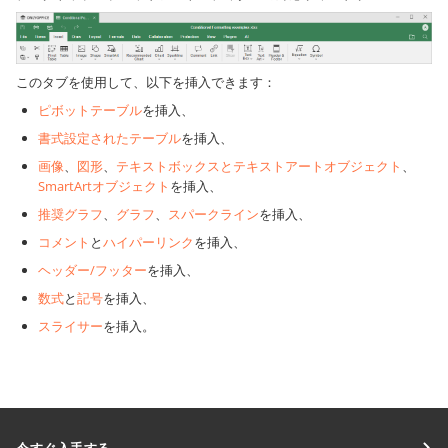
このタブを使用して、以下を挿入できます：
ピボットテーブル
を挿入、
書式設定されたテーブル
を挿入、
画像
、
図形
、
テキストボックスとテキストアートオブジェクト
、
SmartArtオブジェクト
を挿入、
推奨グラフ
、
グラフ
、
スパークライン
を挿入、
コメント
と
ハイパーリンク
を挿入、
ヘッダー/フッター
を挿入、
数式
と
記号
を挿入、
スライサー
を挿入。
今すぐ入手する