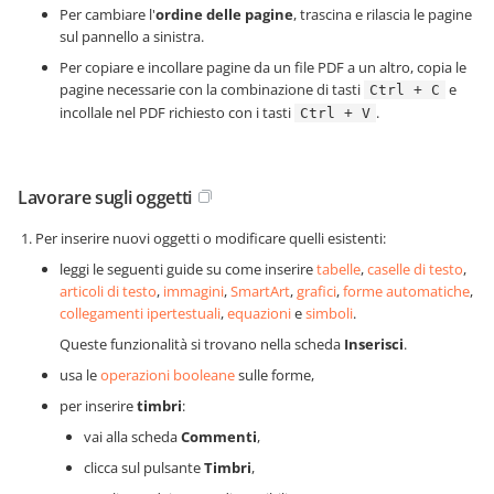
Per cambiare l'
ordine delle pagine
, trascina e rilascia le pagine
sul pannello a sinistra.
Per copiare e incollare pagine da un file PDF a un altro, copia le
pagine necessarie con la combinazione di tasti
e
Ctrl + C
incollale nel PDF richiesto con i tasti
.
Ctrl + V
Lavorare sugli oggetti
Per inserire nuovi oggetti o modificare quelli esistenti:
leggi le seguenti guide su come inserire
tabelle
,
caselle di testo
,
articoli di testo
,
immagini
,
SmartArt
,
grafici
,
forme automatiche
,
collegamenti ipertestuali
,
equazioni
e
simboli
.
Queste funzionalità si trovano nella scheda
Inserisci
.
usa le
operazioni booleane
sulle forme,
per inserire
timbri
:
vai alla scheda
Commenti
,
clicca sul pulsante
Timbri
,