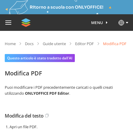
Ritorno a scuola con ONLYOFFICE!
MENU
Home
Docs
Guide utente
Editor PDF
Modifica PDF
Questo articolo è stato tradotto dall'AI
Modifica PDF
Puoi modificare i PDF precedentemente caricati o quelli creati
utilizzando
ONLYOFFICE PDF Editor
.
Modifica del testo
Apri un file PDF.