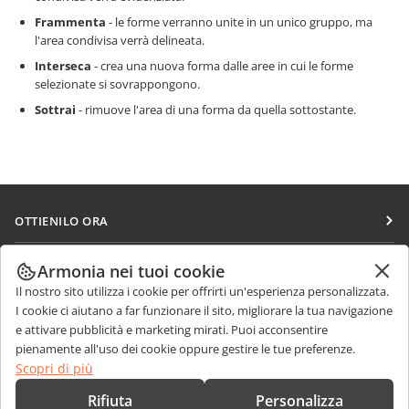
Frammenta
- le forme verranno unite in un unico gruppo, ma
l'area condivisa verrà delineata.
Interseca
- crea una nuova forma dalle aree in cui le forme
selezionate si sovrappongono.
Sottrai
- rimuove l'area di una forma da quella sottostante.
OTTIENILO ORA
Docs
COLLABORA
Armonia nei tuoi cookie
DocSpace
Il nostro sito utilizza i cookie per offrirti un'esperienza personalizzata.
Per i contributori
RICEVI NOTIZIE
I cookie ci aiutano a far funzionare il sito, migliorare la tua navigazione
Workspace
Per i traduttori
e attivare pubblicità e marketing mirati. Puoi acconsentire
Blog
Connettori
pienamente all'uso dei cookie oppure gestire le tue preferenze.
RICEVI AIUTO
Per gli influencer
Scopri di più
App desktop
Forum
Offerte di lavoro
CONTATTACI
Rifiuta
Personalizza
App mobili