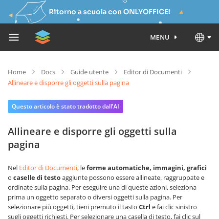
Ritorno a scuola con ONLYOFFICE!
MENU
Home
Docs
Guide utente
Editor di Documenti
Allineare e disporre gli oggetti sulla pagina
Questo articolo è stato tradotto dall'AI
Allineare e disporre gli oggetti sulla
pagina
Nel
Editor di Documenti
, le
forme automatiche, immagini, grafici
o
caselle di testo
aggiunte possono essere allineate, raggruppate e
ordinate sulla pagina. Per eseguire una di queste azioni, seleziona
prima un oggetto separato o diversi oggetti sulla pagina. Per
selezionare più oggetti, tieni premuto il tasto
Ctrl
e fai clic sinistro
sugli oggetti richiesti. Per selezionare una casella di testo, fai clic sul