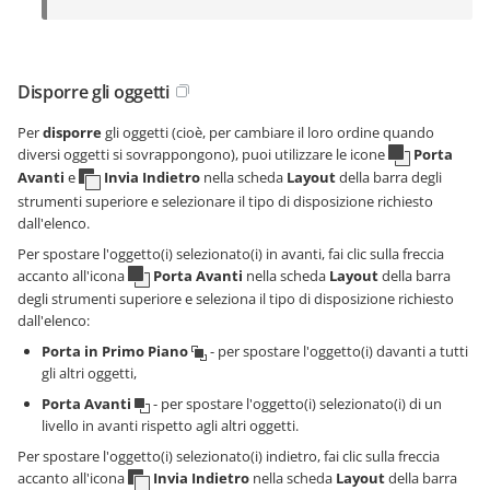
Disporre gli oggetti
Per
disporre
gli oggetti (cioè, per cambiare il loro ordine quando
diversi oggetti si sovrappongono), puoi utilizzare le icone
Porta
Avanti
e
Invia Indietro
nella scheda
Layout
della barra degli
strumenti superiore e selezionare il tipo di disposizione richiesto
dall'elenco.
Per spostare l'oggetto(i) selezionato(i) in avanti, fai clic sulla freccia
accanto all'icona
Porta Avanti
nella scheda
Layout
della barra
degli strumenti superiore e seleziona il tipo di disposizione richiesto
dall'elenco:
Porta in Primo Piano
- per spostare l'oggetto(i) davanti a tutti
gli altri oggetti,
Porta Avanti
- per spostare l'oggetto(i) selezionato(i) di un
livello in avanti rispetto agli altri oggetti.
Per spostare l'oggetto(i) selezionato(i) indietro, fai clic sulla freccia
accanto all'icona
Invia Indietro
nella scheda
Layout
della barra