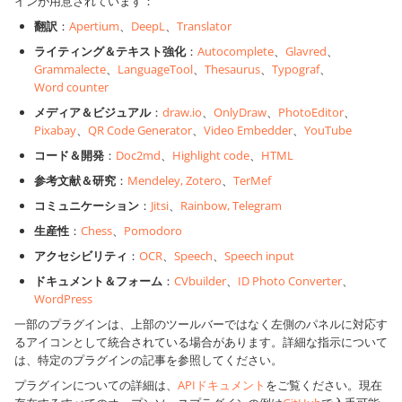
インが用意されています：
翻訳
：
Apertium
、
DeepL
、
Translator
ライティング＆テキスト強化
：
Autocomplete
、
Glavred
、
Grammalecte
、
LanguageTool
、
Thesaurus
、
Typograf
、
Word counter
メディア＆ビジュアル
：
draw.io
、
OnlyDraw
、
PhotoEditor
、
Pixabay
、
QR Code Generator
、
Video Embedder
、
YouTube
コード＆開発
：
Doc2md
、
Highlight code
、
HTML
参考文献＆研究
：
Mendeley, Zotero
、
TerMef
コミュニケーション
：
Jitsi
、
Rainbow, Telegram
生産性
：
Chess
、
Pomodoro
アクセシビリティ
：
OCR
、
Speech
、
Speech input
ドキュメント＆フォーム
：
CVbuilder
、
ID Photo Converter
、
WordPress
一部のプラグインは、上部のツールバーではなく左側のパネルに対応す
るアイコンとして統合されている場合があります。詳細な指示について
は、特定のプラグインの記事を参照してください。
プラグインについての詳細は、
APIドキュメント
をご覧ください。現在