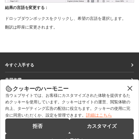
結果の言語を変更する：
ドロップダウンボックスをクリックし、希望の言語を選択します。
翻訳は即座に変更されます。
今すぐ入手する
Docs
共同作業
DocSpace
クッキーのハーモニー
貢献者向け
ニュースを見る
当ウェブサイトでは、お客様にカスタマイズされた体験を提供するた
Workspace
翻訳者向け
めクッキーを使用しています。クッキーはサイトの運営、閲覧体験の
ブログ
コネクター
向上、ターゲティング広告の配信に役立ちます。クッキーの使用に完
ヘルプを得る
インフルエンサー向け
詳細はこちら
全に同意いただくか、設定を管理できます。
デスクトップアプリ
フォーラム
求人情報
お問い合わせ
拒否
カスタマイズ
モバイルアプリ
研修コース
セールスに関する質問
sales@onlyoffice.com