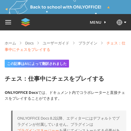
Back to school with ONLYOFFICE!
MENU
ホーム
Docs
ユーザーガイド
プラグイン
チェス：仕
事中にチェスをプレイする
この記事はAIによって翻訳されました
チェス：仕事中にチェスをプレイする
ONLYOFFICE Docs
では、ドキュメント内でコラボレーターと直接チェ
スをプレイすることができます。
ONLYOFFICE Docs 8.2以降、エディターにはデフォルトでプ
ラグインが付属していません。プラグインは
プラグインマネージャー
を通じてインストールする必要があ