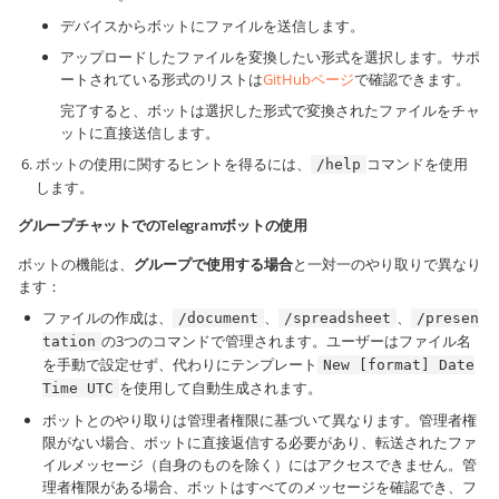
デバイスからボットにファイルを送信します。
アップロードしたファイルを変換したい形式を選択します。サポ
ートされている形式のリストは
GitHubページ
で確認できます。
完了すると、ボットは選択した形式で変換されたファイルをチャ
ットに直接送信します。
ボットの使用に関するヒントを得るには、
コマンドを使用
/help
します。
グループチャットでのTelegramボットの使用
ボットの機能は、
グループで使用する場合
と一対一のやり取りで異なり
ます：
ファイルの作成は、
、
、
/document
/spreadsheet
/presen
の3つのコマンドで管理されます。ユーザーはファイル名
tation
を手動で設定せず、代わりにテンプレート
New [format] Date
を使用して自動生成されます。
Time UTC
ボットとのやり取りは管理者権限に基づいて異なります。管理者権
限がない場合、ボットに直接返信する必要があり、転送されたファ
イルメッセージ（自身のものを除く）にはアクセスできません。管
理者権限がある場合、ボットはすべてのメッセージを確認でき、フ