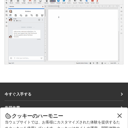
今すぐ入手する
Docs
共同作業
DocSpace
クッキーのハーモニー
貢献者向け
ニュースを見る
当ウェブサイトでは、お客様にカスタマイズされた体験を提供するた
Workspace
翻訳者向け