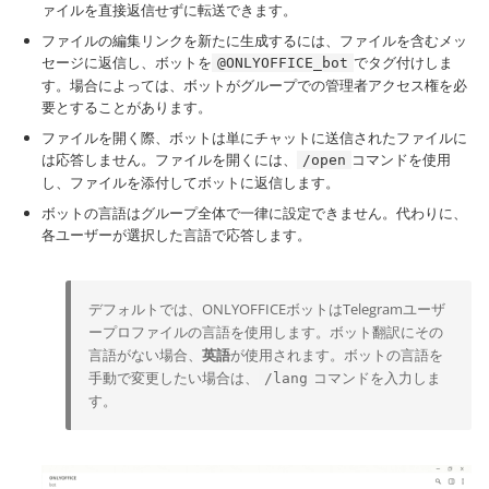
ァイルを直接返信せずに転送できます。
ファイルの編集リンクを新たに生成するには、ファイルを含むメッ
セージに返信し、ボットを
でタグ付けしま
@ONLYOFFICE_bot
す。場合によっては、ボットがグループでの管理者アクセス権を必
要とすることがあります。
ファイルを開く際、ボットは単にチャットに送信されたファイルに
は応答しません。ファイルを開くには、
コマンドを使用
/open
し、ファイルを添付してボットに返信します。
ボットの言語はグループ全体で一律に設定できません。代わりに、
各ユーザーが選択した言語で応答します。
デフォルトでは、ONLYOFFICEボットはTelegramユーザ
ープロファイルの言語を使用します。ボット翻訳にその
言語がない場合、
英語
が使用されます。ボットの言語を
手動で変更したい場合は、
コマンドを入力しま
/lang
す。