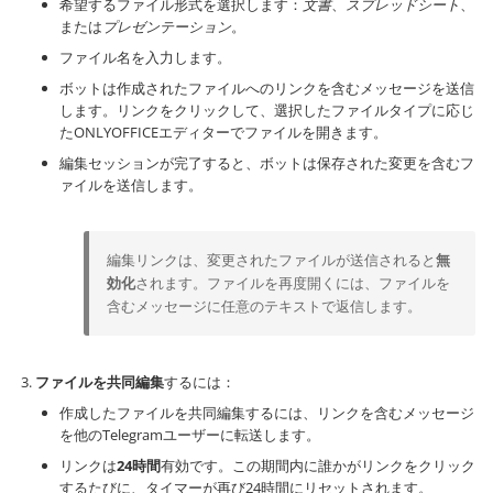
希望するファイル形式を選択します：
文書
、
スプレッドシート
、
または
プレゼンテーション
。
ファイル名を入力します。
ボットは作成されたファイルへのリンクを含むメッセージを送信
します。リンクをクリックして、選択したファイルタイプに応じ
たONLYOFFICEエディターでファイルを開きます。
編集セッションが完了すると、ボットは保存された変更を含むフ
ァイルを送信します。
編集リンクは、変更されたファイルが送信されると
無
効化
されます。ファイルを再度開くには、ファイルを
含むメッセージに任意のテキストで返信します。
ファイルを共同編集
するには：
作成したファイルを共同編集するには、リンクを含むメッセージ
を他のTelegramユーザーに転送します。
リンクは
24時間
有効です。この期間内に誰かがリンクをクリック
するたびに、タイマーが再び24時間にリセットされます。