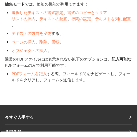
編集モード
では、追加の機能が利用できます：
選択したテキストの書式設定
、
書式のコピーとクリア
、
リストの挿入
、
テキストの配置
、
行間の設定
、
テキストを列に配置
、
テキストの方向を変更
する、
ページの挿入、削除、回転
、
オブジェクトの挿入
。
通常のPDFファイルには表示されない以下のオプションは、
記入可能な
PDFフォームのみで利用可能です：
PDFフォームを記入
する際、フィールド間をナビゲートし、フィー
ルドをクリアし、フォームを送信します。
今すぐ入手する
Docs
共同作業