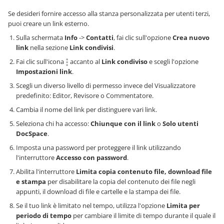
Se desideri fornire accesso alla stanza personalizzata per utenti terzi,
puoi creare un link esterno.
Sulla schermata
Info
->
Contatti
, fai clic sull'opzione
Crea nuovo
link
nella sezione
Link condivisi
.
Fai clic sull'icona
accanto al
Link condiviso
e scegli l'opzione
Impostazioni link
.
Scegli un diverso livello di permesso invece del Visualizzatore
predefinito: Editor, Revisore o Commentatore.
Cambia il nome del link per distinguere vari link.
Seleziona chi ha accesso:
Chiunque con il link
o
Solo utenti
DocSpace
.
Imposta una password per proteggere il link utilizzando
l'interruttore
Accesso con password
.
Abilita l'interruttore
Limita copia contenuto file, download file
e stampa
per disabilitare la copia del contenuto dei file negli
appunti, il download di file e cartelle e la stampa dei file.
Se il tuo link è limitato nel tempo, utilizza l'opzione
Limita per
periodo di tempo
per cambiare il limite di tempo durante il quale il