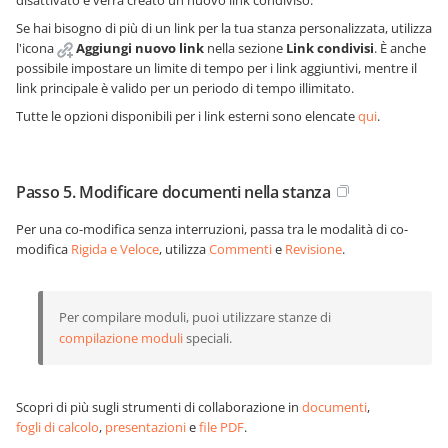
disattivato e verrà creato un nuovo link condiviso.
Se hai bisogno di più di un link per la tua stanza personalizzata, utilizza
l'icona
Aggiungi nuovo link
nella sezione
Link condivisi
. È anche
possibile impostare un limite di tempo per i link aggiuntivi, mentre il
link principale è valido per un periodo di tempo illimitato.
Tutte le opzioni disponibili per i link esterni sono elencate
qui
.
Passo 5. Modificare documenti nella stanza
Per una co-modifica senza interruzioni, passa tra le modalità di co-
modifica
Rigida e Veloce
, utilizza
Commenti
e
Revisione
.
Per compilare moduli, puoi utilizzare stanze di
compilazione moduli
speciali.
Scopri di più sugli strumenti di collaborazione in
documenti
,
fogli di calcolo
,
presentazioni
e
file PDF
.