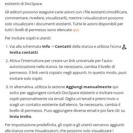
esistenti di DocSpace.
Gli editori possono eseguire varie azioni con i file esistenti (modificare,
commentare, rivedere, visualizzarli), mentre i visualizzatori possono
solo visualizzare i documenti esistenti. Tutte le azioni disponibili per
tutti i livelli di permesso sono elencate
qui
.
Per invitare ospiti e utenti:
Vai alla schermata
Info
->
Contatti
della stanza e utilizza l'icona
Invita contatti
.
Attiva l'interruttore per creare un link universale per l'auto-
autorizzazione nella stanza. Se necessario, cambia il livello di
permesso. Il link verrà copiato negli appunti. In questo modo, puoi
invitare solo ospiti.
In alternativa, utilizza la sezione
Aggiungi manualmente
qui
sotto per aggiungere contatti DocSpace esistenti o invitare nuovi
ospiti personalmente via email. Digita un'email e premi Invio o
scegli un contatto esistente dall'elenco. Se necessario, cambia il
livello di permesso. Puoi aggiungere diverse email e poi fare clic su
Invia invito
.
Per impostazione predefinita, gli ospiti e gli utenti verranno aggiunti
alla stanza come Visualizzatori, che possono solo visualizzare i