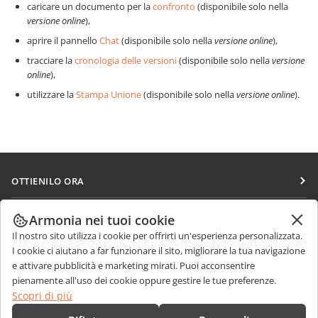
caricare un documento per la
confronto
(disponibile solo nella
versione online
),
aprire il pannello
Chat
(disponibile solo nella
versione online
),
tracciare la
cronologia delle versioni
(disponibile solo nella
versione
online
),
utilizzare la
Stampa Unione
(disponibile solo nella
versione online
).
OTTIENILO ORA
Docs
COLLABORA
Armonia nei tuoi cookie
DocSpace
Il nostro sito utilizza i cookie per offrirti un'esperienza personalizzata.
Per i contributori
RICEVI NOTIZIE
I cookie ci aiutano a far funzionare il sito, migliorare la tua navigazione
Workspace
Per i traduttori
e attivare pubblicità e marketing mirati. Puoi acconsentire
Blog
Connettori
pienamente all'uso dei cookie oppure gestire le tue preferenze.
RICEVI AIUTO
Per gli influencer
Scopri di più
App desktop
Forum
Offerte di lavoro
CONTATTACI