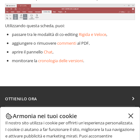
Utilizzando questa scheda, puoi:
passare tra le modalità di co-editing
Rigida e Veloce
,
aggiungere o rimuovere
commenti
al PDF,
aprire il pannello
Chat
,
monitorare la
cronologia delle versioni
.
OTTIENILO ORA
Docs
COLLABORA
Armonia nei tuoi cookie
DocSpace
Il nostro sito utilizza i cookie per offrirti un'esperienza personalizzata.
Per i contributori
RICEVI NOTIZIE
I cookie ci aiutano a far funzionare il sito, migliorare la tua navigazione
Workspace
Per i traduttori
e attivare pubblicità e marketing mirati. Puoi acconsentire
Blog