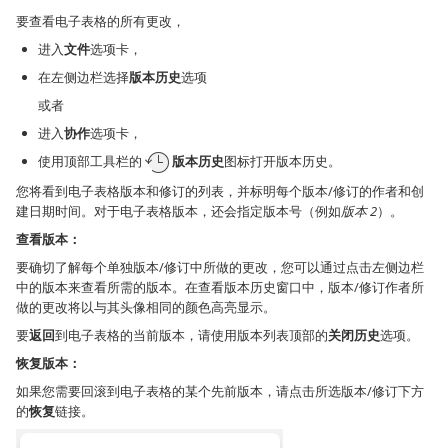
要查看电子表格的所有更改，
进入
文件
选项卡，
在左侧边栏选择
版本历史
选项
或者
进入
协作
选项卡，
使用顶部工具栏的
版本历史
图标打开版本历史。
您将看到电子表格版本和修订的列表，并标明每个版本/修订的作者和创
建日期时间。对于电子表格版本，还会指定版本号（例如
版本 2
）。
查看版本：
要确切了解每个单独版本/修订中所做的更改，您可以通过点击左侧边栏
中的版本来查看所需的版本。在查看版本历史窗口中，版本/修订作者所
做的更改将以与其头像相同的颜色高亮显示。
要
返回
到电子表格的当前版本，请使用版本列表顶部的
关闭历史
选项。
恢复版本：
如果您需要回滚到电子表格的某个先前版本，请点击所选版本/修订下方
的
恢复
链接。