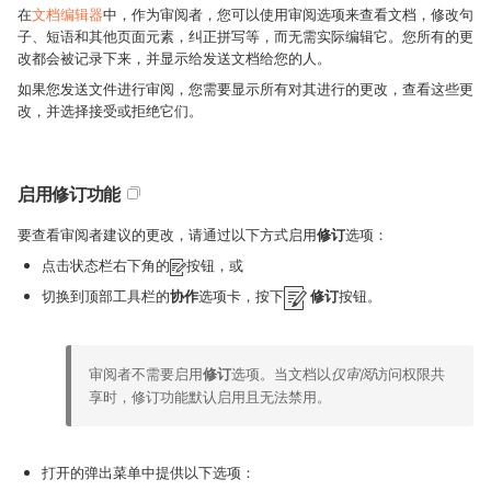
在
文档编辑器
中，作为审阅者，您可以使用审阅选项来查看文档，修改句
子、短语和其他页面元素，纠正拼写等，而无需实际编辑它。您所有的更
改都会被记录下来，并显示给发送文档给您的人。
如果您发送文件进行审阅，您需要显示所有对其进行的更改，查看这些更
改，并选择接受或拒绝它们。
启用修订功能
要查看审阅者建议的更改，请通过以下方式启用
修订
选项：
点击状态栏右下角的
按钮，或
切换到顶部工具栏的
协作
选项卡，按下
修订
按钮。
审阅者不需要启用
修订
选项。当文档以
仅审阅
访问权限共
享时，修订功能默认启用且无法禁用。
打开的弹出菜单中提供以下选项：