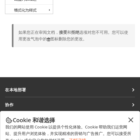
如果您正在审阅文档，
接受
和
拒绝
选项对您不可用。您可以使
用更改气泡中的
图标删除您的更改。
在本地部署
文档
协作
协作空间
针对贡献者
Cookie 和谐选择
获取最新资讯
工作区
针对翻译人员
我们的网站使用 Cookie 以提供个性化体验。Cookie 帮助我们运营网
博客
连接器
站、提升用户浏览体验，并实现精准的营销与广告推广。您可以接受所
获取帮助
针对博主