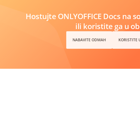
Hostujte ONLYOFFICE Docs na s
ili koristite ga u o
NABAVITE ODMAH
KORISTITE