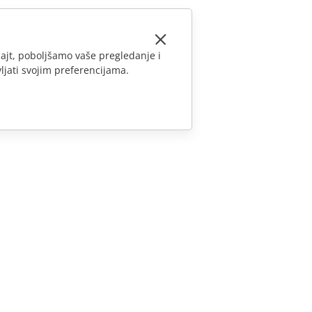
ajt, poboljšamo vaše pregledanje i
ljati svojim preferencijama.
KONTAKTIRAJTE NAS
Pitanja o prodaji
sales@onlyoffice.com
Upiti partnera
partners@onlyoffice.com
Upiti medija
press@onlyoffice.com
Zatraži poziv