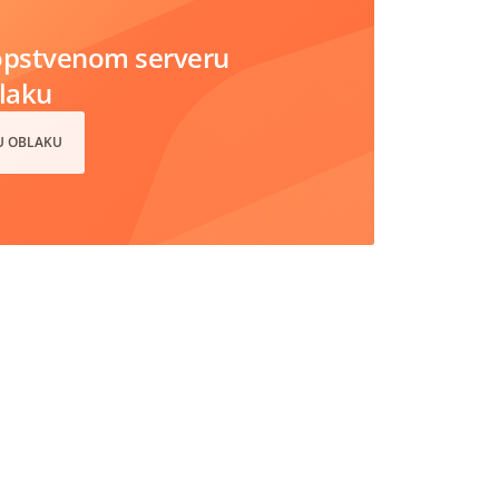
opstvenom serveru
blaku
 U OBLAKU