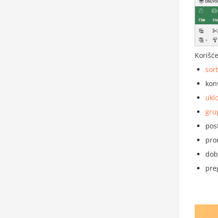
Korišć
sort
kon
uklo
grup
pos
pro
dob
pre