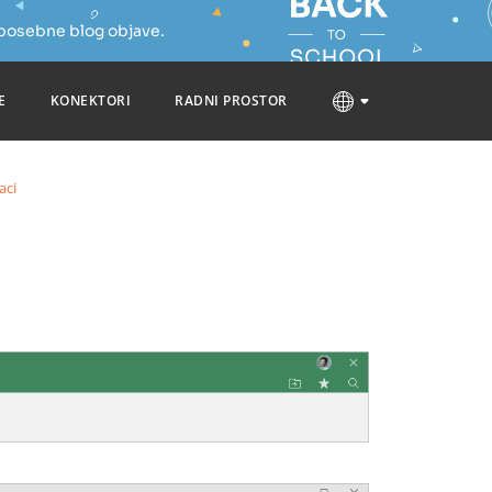
 posebne blog objave.
E
KONEKTORI
RADNI PROSTOR
aci