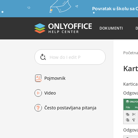
Povratak u školu s
DOKUMENTI
Početn
Kart
Pojmovnik
Kartic
Odgova
Video
Često postavljana pitanja
Odgova