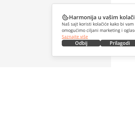
Harmonija u vašim kolač
Naš sajt koristi kolačiće kako bi v
omogućimo ciljani marketing i oglase
Saznajte više
Odbij
Prilagodi
NABAVITE ODMAH
SARAĐU
Docs
Za dopri
DocSpace
Za prevo
Workspace
Za influe
Konektori
Slobodna
Desktop aplikacije
PRIMAJT
Mobilne aplikacije
Blog