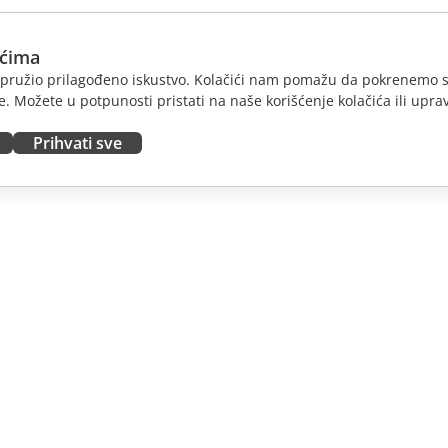
ićima
am pružio prilagođeno iskustvo. Kolačići nam pomažu da pokrenemo s
. Možete u potpunosti pristati na naše korišćenje kolačića ili uprav
Prihvati sve
JTE
DOBIJTE POMOĆ
nosioce
Forum
dioce
Kursevi obuke
nsere
Vebinari
 radna mesta
Bele knjige
E VESTI
Formular za kontakt sa
podrškom
Naručite demo