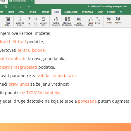
enjem ove kartice, možete:
irati i filtrirati
podatke,
vertovati
tekst u kolone
,
niti duplikate
iz opsega podataka,
isati i razgrupisati
podatke,
taviti parametre za
validaciju podataka
,
naći
pravi unos
za željenu vrednost,
iti podatke
iz TXT/CSV datoteke
,
gledati druge datoteke na koje je tabela
povezana
putem dugmeta