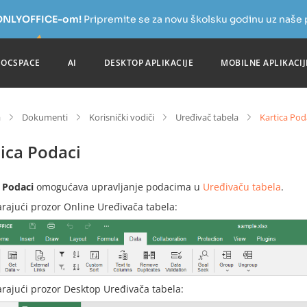
a ONLYOFFICE-om!
Pripremite se za novu školsku godinu uz naše
DOCSPACE
AI
DESKTOP APLIKACIJE
MOBILNE APLIKACIJ
a
Dokumenti
Korisnički vodiči
Uređivač tabela
Kartica Pod
ica Podaci
a
Podaci
omogućava upravljanje podacima u
Uređivaču tabela
.
rajući prozor Online Uređivača tabela:
rajući prozor Desktop Uređivača tabela: