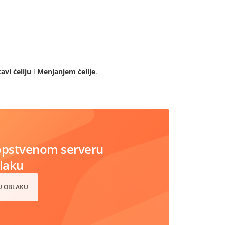
avi ćeliju
i
Menjanjem ćelije
.
opstvenom serveru
blaku
 U OBLAKU