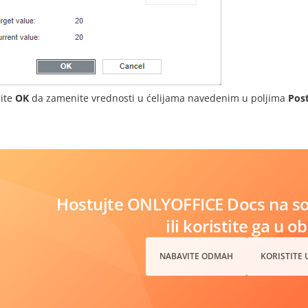
nite
OK
da zamenite vrednosti u ćelijama navedenim u poljima
Post
Hostujte ONLYOFFICE Docs na s
ili koristite ga u o
NABAVITE ODMAH
KORISTITE