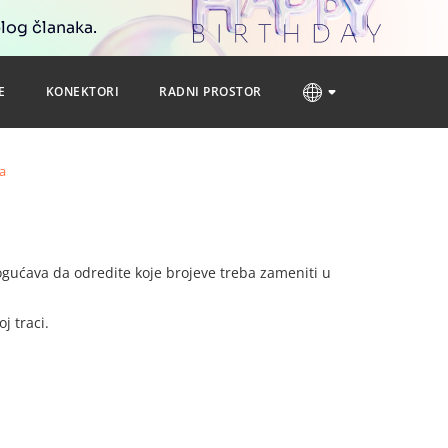
blog članaka.
E
KONEKTORI
RADNI PROSTOR
ja
ućava da odredite koje brojeve treba zameniti u
j traci.