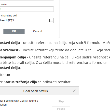
ostavi ćeliju
- unesite referencu na ćeliju koja sadrži formulu. Može
a vrednost
- unesite rezultat koji želite da dobijete u ćeliji koja sa
enjanjem ćelije
- unesite referencu na ćeliju koja sadrži vrednost 
a biste izabrali ćeliju. Ova ćelija mora biti referencirana formulom k
ostavi ćeliju
.
nite
OK
.
or
Status traženja cilja
će prikazati rezultat.