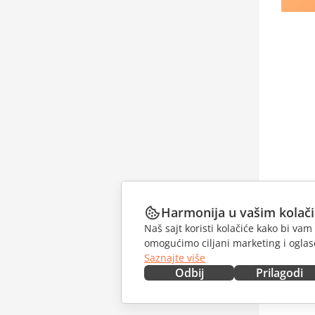
Harmonija u vašim kolač
Naš sajt koristi kolačiće kako bi v
omogućimo ciljani marketing i oglase
Saznajte više
Odbij
Prilagodi