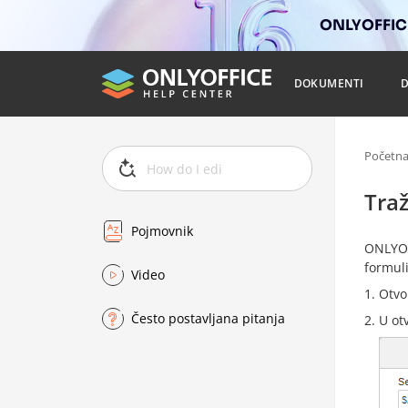
ONLYOFFICE
DOKUMENTI
Početn
Traž
Pojmovnik
ONLYO
formuli
Video
Otvo
Često postavljana pitanja
U ot