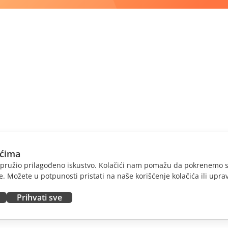
ićima
am pružio prilagođeno iskustvo. Kolačići nam pomažu da pokrenemo s
. Možete u potpunosti pristati na naše korišćenje kolačića ili uprav
Prihvati sve