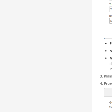
P
N
M
d
P
Klik
Proz