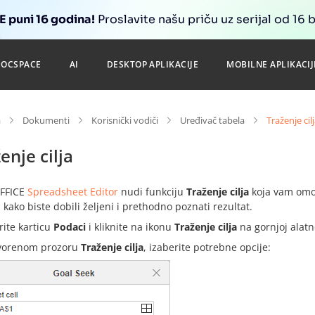
 puni 16 godina!
Proslavite našu priču uz serijal od 16 
DOCSPACE
AI
DESKTOP APLIKACIJE
MOBILNE APLIKACIJ
a
Dokumenti
Korisnički vodiči
Uređivač tabela
Traženje cil
enje cilja
FFICE
Spreadsheet Editor
nudi funkciju
Traženje cilja
koja vam omog
 kako biste dobili željeni i prethodno poznati rezultat.
rite karticu
Podaci
i kliknite na ikonu
Traženje cilja
na gornjoj alatno
vorenom prozoru
Traženje cilja
, izaberite potrebne opcije: