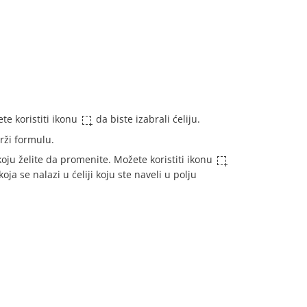
te koristiti ikonu
da biste izabrali ćeliju.
drži formulu.
koju želite da promenite. Možete koristiti ikonu
oja se nalazi u ćeliji koju ste naveli u polju