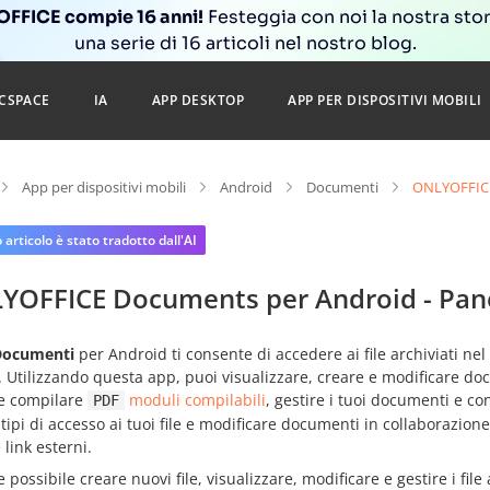
FFICE compie 16 anni!
Festeggia con noi la nostra sto
una serie di 16 articoli nel nostro blog.
CSPACE
IA
APP DESKTOP
APP PER DISPOSITIVI MOBILI
App per dispositivi mobili
Android
Documenti
ONLYOFFICE
articolo è stato tradotto dall'AI
YOFFICE Documents per Android - Pa
Documenti
per Android ti consente di accedere ai file archiviati ne
 Utilizzando questa app, puoi visualizzare, creare e modificare docu
 e compilare
moduli compilabili
, gestire i tuoi documenti e con
PDF
 tipi di accesso ai tuoi file e modificare documenti in collaborazione
 link esterni.
 possibile creare nuovi file, visualizzare, modificare e gestire i file