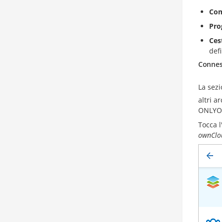
Co
Pro
Ces
def
Conness
La sez
altri a
ONLYOFF
Tocca 
ownClo