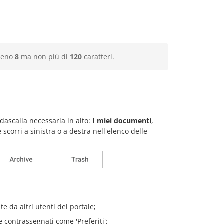
lmeno
8
ma non più di
120
caratteri.
didascalia necessaria in alto:
I miei documenti
,
corri a sinistra o a destra nell'elenco delle
 da altri utenti del portale;
contrassegnati come 'Preferiti';