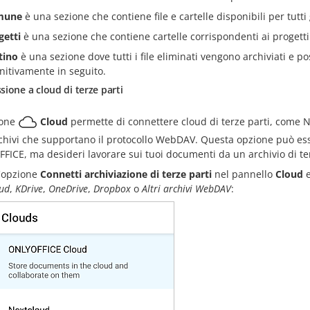
mune
è una sezione che contiene file e cartelle disponibili per tutti 
getti
è una sezione che contiene cartelle corrispondenti ai progetti 
tino
è una sezione dove tutti i file eliminati vengono archiviati e po
initivamente in seguito.
ione a cloud di terze parti
ione
Cloud
permette di connettere cloud di terze parti, come 
rchivi che supportano il protocollo WebDAV. Questa opzione può ess
ICE, ma desideri lavorare sui tuoi documenti da un archivio di te
l'opzione
Connetti archiviazione di terze parti
nel pannello
Cloud
e
ud
,
KDrive
,
OneDrive
,
Dropbox
o
Altri archivi WebDAV
: