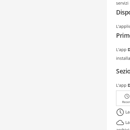
servizi
Dispo
L'appli
Prim
L'app
install
Sezio
L'app
La
La
archivi