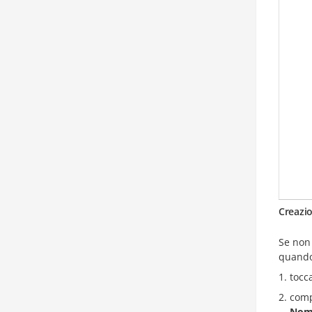
Creazi
Se non
quando
tocca
comp
Nom