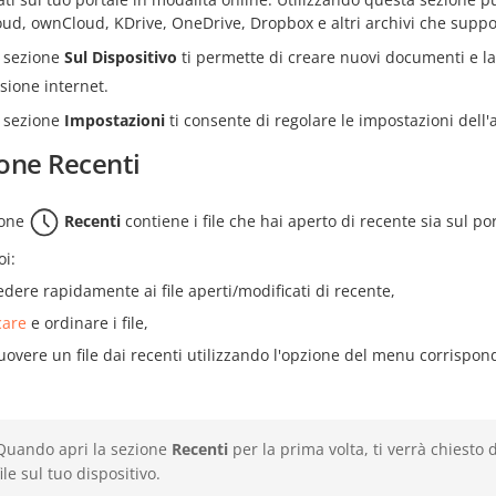
oud, ownCloud, KDrive, OneDrive, Dropbox e altri archivi che suppo
 sezione
Sul Dispositivo
ti permette di creare nuovi documenti e la
sione internet.
 sezione
Impostazioni
ti consente di regolare le impostazioni dell'
one Recenti
ione
Recenti
contiene i file che hai aperto di recente sia sul p
oi:
edere rapidamente ai file aperti/modificati di recente,
care
e ordinare i file,
uovere un file dai recenti utilizzando l'opzione del menu corrisponde
Quando apri la sezione
Recenti
per la prima volta, ti verrà chiesto 
file sul tuo dispositivo.