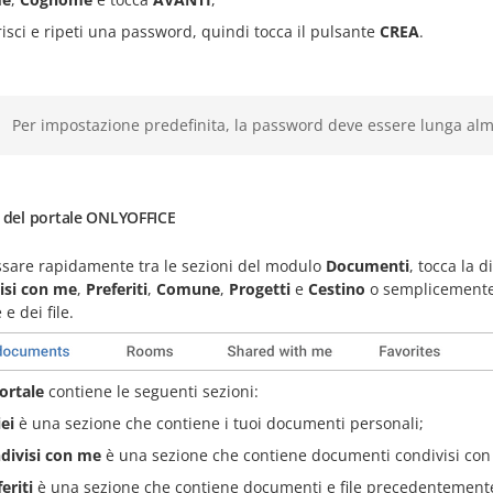
risci e ripeti una password, quindi tocca il pulsante
CREA
.
Per impostazione predefinita, la password deve essere lunga a
i del portale ONLYOFFICE
ssare rapidamente tra le sezioni del modulo
Documenti
, tocca la 
isi con me
,
Preferiti
,
Comune
,
Progetti
e
Cestino
o semplicemente s
 e dei file.
ortale
contiene le seguenti sezioni:
ei
è una sezione che contiene i tuoi documenti personali;
divisi con me
è una sezione che contiene documenti condivisi con te
eriti
è una sezione che contiene documenti e file precedentemente 