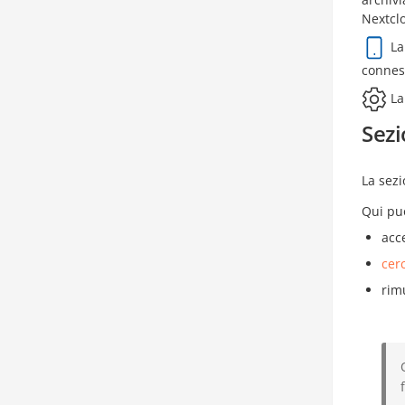
Nextcl
La
connes
La
Sezi
La sez
Qui pu
acc
cer
rim