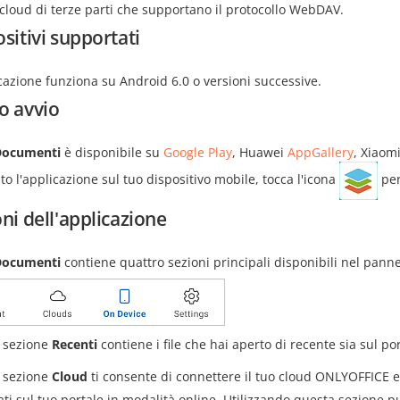
 cloud di terze parti che supportano il protocollo WebDAV.
sitivi supportati
cazione funziona su Android 6.0 o versioni successive.
o avvio
Documenti
è disponibile su
Google Play
, Huawei
AppGallery
, Xiaom
ato l'applicazione sul tuo dispositivo mobile, tocca l'icona
per
ni dell'applicazione
Documenti
contiene quattro sezioni principali disponibili nel pannel
 sezione
Recenti
contiene i file che hai aperto di recente sia sul por
 sezione
Cloud
ti consente di connettere il tuo cloud ONLYOFFICE es
ati sul tuo portale in modalità online. Utilizzando questa sezione 