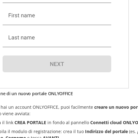
one di un nuovo portale ONLYOFFICE
 hai un account ONLYOFFICE, puoi facilmente
creare un nuovo por
 viene avviata:
 il link
CREA PORTALE
in fondo al pannello
Connetti cloud ONLY
ila il modulo di registrazione: crea il tuo
Indirizzo del portale
(es.
e
,
Cognome
e tocca
AVANTI
,