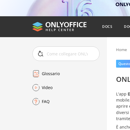
ONLYO
DOCS
DO
Home
Questo 
Glossario
ONL
Video
L'app
mobile.
FAQ
aprire
diversi
tramite
È anche