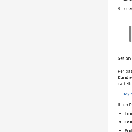
inse
Sezion
Per pa
Condiv
cartelle
Il tuo
P
I mi
Con
Pref