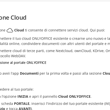
one Cloud
ione
Cloud
ti consente di connettere servizi cloud. Qui puoi:
nettere il tuo cloud ONLYOFFICE esistente o crearne uno nuovo e lavo
alità online, condividere documenti con altri utenti del portale e mo
nettere cloud di terze parti, come Nextcloud, ownCloud, KDrive, One
tocollo WebDAV.
sione al portale ONLYOFFICE
 avvii l'app
Documenti
per la prima volta e passi alla sezione
Clo
edere al tuo portale:
a l'opzione
INIZIA
e apri il pannello
Cloud ONLYOFFICE
.
a scheda
PORTALE
, inserisci l'indirizzo del tuo portale esistente (
ht
izio
e tocca
AVANTI
.