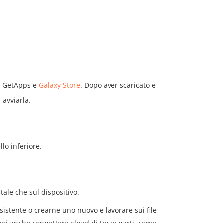
i GetApps e
Galaxy Store
. Dopo aver scaricato e
 avviarla.
lo inferiore.
tale che sul dispositivo.
istente o crearne uno nuovo e lavorare sui file
puoi anche connettere cloud di terze parti, come