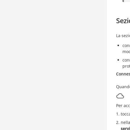
Sezi
La sez
con
mod
con
pro
Connes
Quando
Per acc
tocc
nell
serv