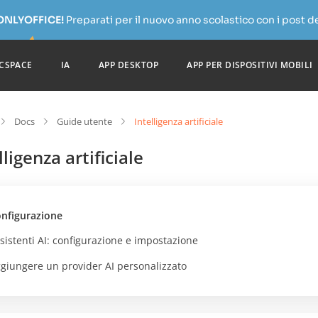
 ONLYOFFICE!
Preparati per il nuovo anno scolastico con i post de
CSPACE
IA
APP DESKTOP
APP PER DISPOSITIVI MOBILI
Docs
Guide utente
Intelligenza artificiale
lligenza artificiale
nfigurazione
sistenti AI: configurazione e impostazione
giungere un provider AI personalizzato