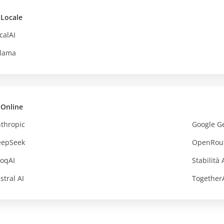
 Locale
calAI
lama
 Online
thropic
Google G
eepSeek
OpenRou
oqAI
Stabilità 
stral AI
Together