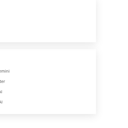
emini
ter
AI
AI