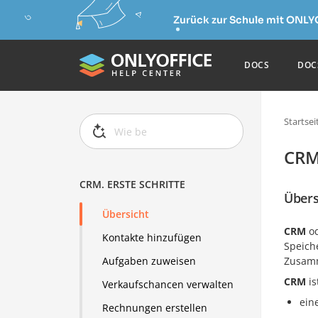
Zurück zur Schule mit ONLY
DOCS
DOC
Startsei
CRM.
CRM. ERSTE SCHRITTE
Übers
Übersicht
CRM
o
Kontakte hinzufügen
Speich
Zusamm
Aufgaben zuweisen
CRM
is
Verkaufschancen verwalten
ein
Rechnungen erstellen