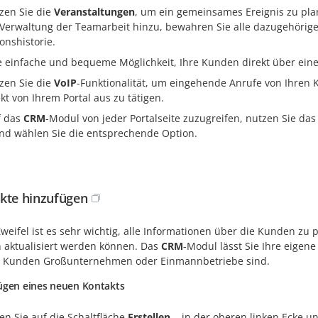
zen Sie die
Veranstaltungen
, um ein gemeinsames Ereignis zu pla
 Verwaltung der Teamarbeit hinzu, bewahren Sie alle dazugehörige
onshistorie.
e einfache und bequeme Möglichkeit, Ihre Kunden direkt über ei
zen Sie die
VoIP
-Funktionalität, um eingehende Anrufe von Ihre
ekt von Ihrem Portal aus zu tätigen.
f das
CRM
-Modul von jeder Portalseite zuzugreifen, nutzen Sie das
und wählen Sie die entsprechende Option.
kte hinzufügen
eifel ist es sehr wichtig, alle Informationen über die Kunden zu p
h aktualisiert werden können. Das
CRM
-Modul lässt Sie Ihre eige
e Kunden Großunternehmen oder Einmannbetriebe sind.
ügen eines neuen Kontakts
ken Sie auf die Schaltfläche
Erstellen...
in der oberen linken Ecke u