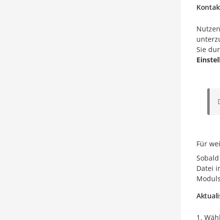
Kontak
Nutzen
unterz
Sie du
Einste
Für we
Sobald
Datei 
Modul
Aktual
Wähl