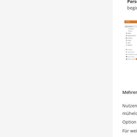
Pers
begi
Mehrer
Nutzen
mühelo
Optio
Für we