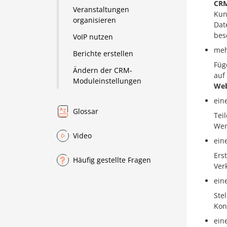
CR
Veranstaltungen
Kun
organisieren
Dat
bes
VoIP nutzen
meh
Berichte erstellen
Füg
Ändern der CRM-
auf
Moduleinstellungen
Web
ein
Glossar
Tei
Wer
Video
ein
Ers
Häufig gestellte Fragen
Ver
ein
Ste
Kon
ein