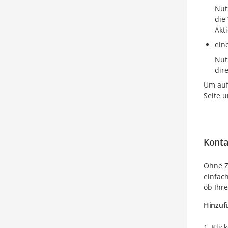
Nut
die
Akti
ein
Nut
dir
Um au
Seite 
Konta
Ohne Zw
einfac
ob Ihr
Hinzuf
Klic