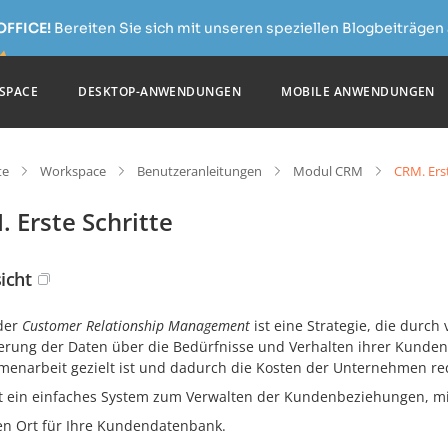
OFFICE!
Bereiten Sie sich mit unseren speziellen Blogbeiträgen 
SPACE
DESKTOP-ANWENDUNGEN
MOBILE ANWENDUNGEN
te
Workspace
Benutzeranleitungen
Modul CRM
CRM. Erst
 Erste Schritte
icht
der
Customer Relationship Management
ist eine Strategie, die durc
erung der Daten über die Bedürfnisse und Verhalten ihrer Kunden 
enarbeit gezielt ist und dadurch die Kosten der Unternehmen redu
t ein einfaches System zum Verwalten der Kundenbeziehungen, mit 
en Ort für Ihre Kundendatenbank.