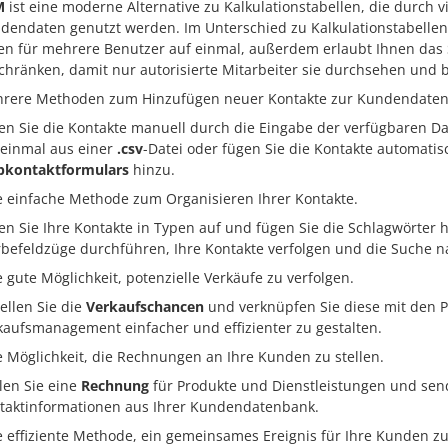
M
ist eine moderne Alternative zu Kalkulationstabellen, die durc
dendaten genutzt werden. Im Unterschied zu Kalkulationstabellen
en für mehrere Benutzer auf einmal, außerdem erlaubt Ihnen das S
chränken, damit nur autorisierte Mitarbeiter sie durchsehen und 
rere Methoden zum Hinzufügen neuer Kontakte zur Kundendaten
en Sie die Kontakte manuell durch die Eingabe der verfügbaren Dat
 einmal aus einer
.csv
-Datei oder fügen Sie die Kontakte automatis
kontaktformulars
hinzu.
e einfache Methode zum Organisieren Ihrer Kontakte.
len Sie Ihre Kontakte in Typen auf und fügen Sie die Schlagwörter 
befeldzüge durchführen, Ihre Kontakte verfolgen und die Suche n
e gute Möglichkeit, potenzielle Verkäufe zu verfolgen.
tellen Sie die
Verkaufschancen
und verknüpfen Sie diese mit den P
kaufsmanagement einfacher und effizienter zu gestalten.
e Möglichkeit, die Rechnungen an Ihre Kunden zu stellen.
llen Sie eine
Rechnung
für Produkte und Dienstleistungen und send
taktinformationen aus Ihrer Kundendatenbank.
e effiziente Methode, ein gemeinsames Ereignis für Ihre Kunden zu