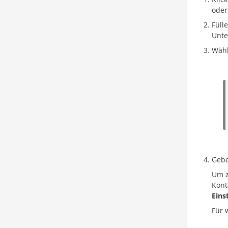
ode
Füll
Unt
Wähl
Gebe
Um z
Kont
Eins
Für 