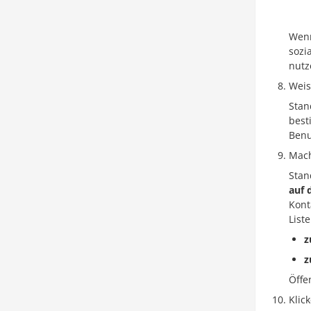
Wenn
sozi
nutz
Weis
Stan
best
Benu
Mach
Stan
auf 
Kont
List
z
z
Öffe
Klic