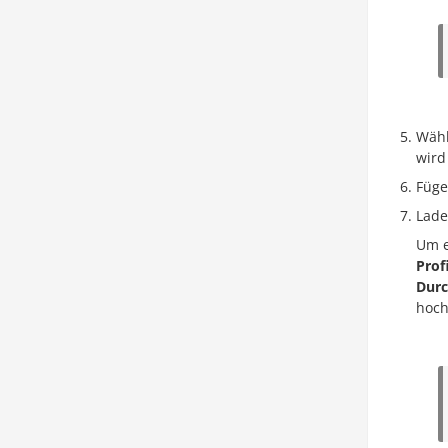
Wähl
wird
Füge
Lade
Um e
Prof
Dur
hoch