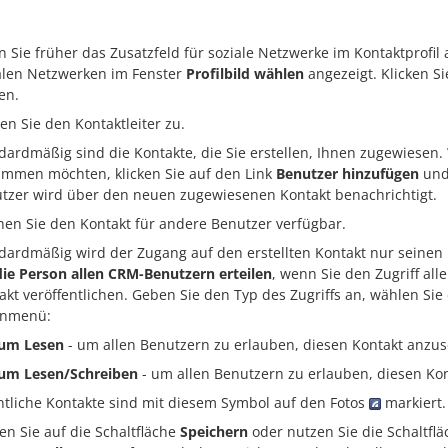
 Sie früher das Zusatzfeld für soziale Netzwerke im Kontaktprofil
alen Netzwerken im Fenster
Profilbild wählen
angezeigt. Klicken S
en.
en Sie den Kontaktleiter zu.
dardmäßig sind die Kontakte, die Sie erstellen, Ihnen zugewiesen.
immen möchten, klicken Sie auf den Link
Benutzer hinzufügen
und 
tzer wird über den neuen zugewiesenen Kontakt benachrichtigt.
en Sie den Kontakt für andere Benutzer verfügbar.
dardmäßig wird der Zugang auf den erstellten Kontakt nur seinen L
die Person allen CRM-Benutzern erteilen
, wenn Sie den Zugriff al
akt veröffentlichen. Geben Sie den Typ des Zugriffs an, wählen S
enmenü:
um Lesen
- um allen Benutzern zu erlauben, diesen Kontakt anzus
um Lesen/Schreiben
- um allen Benutzern zu erlauben, diesen Ko
ntliche Kontakte sind mit diesem Symbol auf den Fotos
markiert.
ken Sie auf die Schaltfläche
Speichern
oder nutzen Sie die Schaltfl