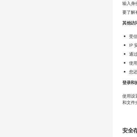
输入身
要了解
其他访
受
IP
通
使
您
登录和
使用设
和文件
安全