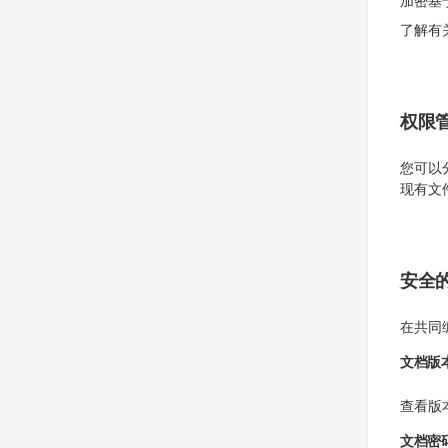
加密基于
了解有
权限
您可以
现有文
安全
在共同
文档版
查看版
文档密