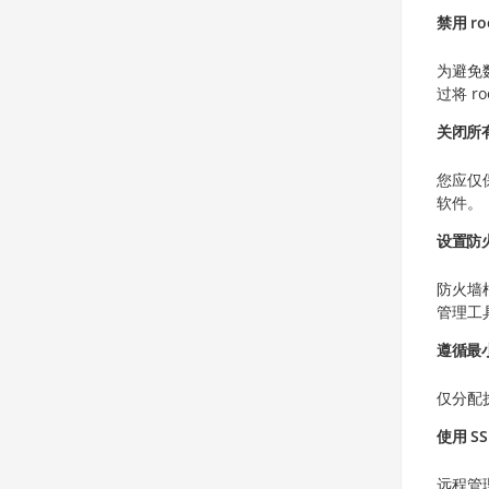
禁用 ro
为避免
过将 r
关闭所
您应仅
软件。
设置防
防火墙
管理工具
遵循最
仅分配
使用 S
远程管