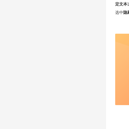
定文本
选中
隐