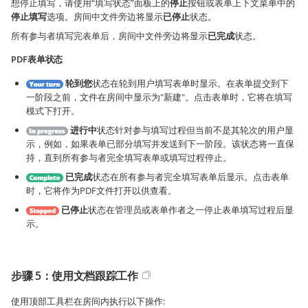
想停止填写，请使用“填写状态”面板上的
停止
按钮或表单上下文菜单中的
停止填写
选项。房间中文件旁边将显示
已停止
状态。
所有参与者填写完表单后，房间中文件旁边将显示
已完成
状态。
PDF表单状态
轮到您
状态在轮到用户填写表单时显示。在表单提交到下
一阶段之前，文件在房间中显示为"新建"。点击表单时，它将在填写
模式下打开。
进行中
状态针对参与填写过程但当前不是其轮次的用户显
示，例如，如果表单已部分填写并发送到下一阶段。该状态将一直保
持，直到所有参与者完全填写表单或填写过程停止。
已完成
状态在所有参与者完全填写表单后显示。点击表单
时，它将作为PDF文件打开以供查看。
已停止
状态在管理员或表单作者之一停止表单填写过程后显
示。
步骤 5：使用文档跟踪工作
使用顶部工具栏在房间内执行以下操作: