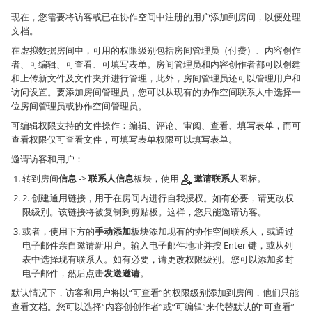
现在，您需要将访客或已在协作空间中注册的用户添加到房间，以便处理
文档。
在虚拟数据房间中，可用的权限级别包括房间管理员（付费）、内容创作
者、可编辑、可查看、可填写表单。房间管理员和内容创作者都可以创建
和上传新文件及文件夹并进行管理，此外，房间管理员还可以管理用户和
访问设置。要添加房间管理员，您可以从现有的协作空间联系人中选择一
位房间管理员或协作空间管理员。
可编辑权限支持的文件操作：编辑、评论、审阅、查看、填写表单，而可
查看权限仅可查看文件，可填写表单权限可以填写表单。
邀请访客和用户：
转到房间
信息
->
联系人信息
板块，使用
邀请联系人
图标。
2. 创建通用链接，用于在房间内进行自我授权。如有必要，请更改权
限级别。该链接将被复制到剪贴板。这样，您只能邀请访客。
或者，使用下方的
手动添加
板块添加现有的协作空间联系人，或通过
电子邮件亲自邀请新用户。输入电子邮件地址并按 Enter 键，或从列
表中选择现有联系人。如有必要，请更改权限级别。您可以添加多封
电子邮件，然后点击
发送邀请
。
默认情况下，访客和用户将以“可查看”的权限级别添加到房间，他们只能
查看文档。您可以选择“内容创创作者”或“可编辑”来代替默认的“可查看”