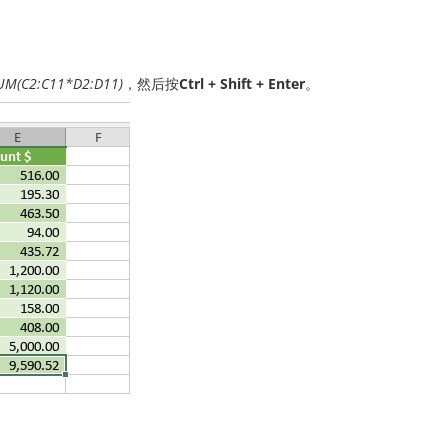
UM(C2:C11*D2:D11)
，然后按
Ctrl + Shift + Enter
。