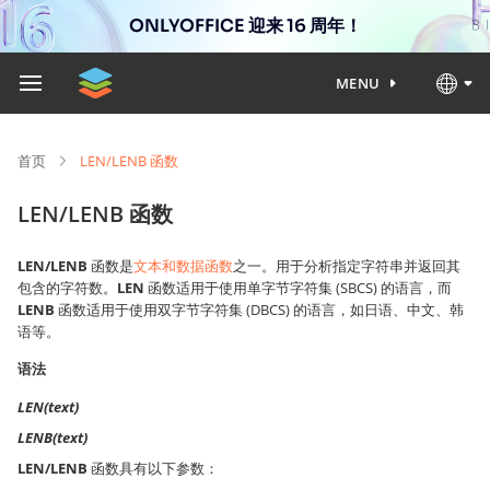
ONLYOFFICE 迎来 16 周年！
MENU
首页
LEN/LENB 函数
LEN/LENB 函数
LEN/LENB
函数是
文本和数据函数
之一。用于分析指定字符串并返回其
包含的字符数。
LEN
函数适用于使用单字节字符集 (SBCS) 的语言，而
LENB
函数适用于使用双字节字符集 (DBCS) 的语言，如日语、中文、韩
语等。
语法
LEN(text)
LENB(text)
LEN/LENB
函数具有以下参数：