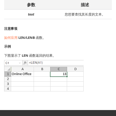
参数
描述
text
您想要查找其长度的文本。
注意事项
如何应用
LEN/LENB
函数。
示例
下图显示了
LEN
函数返回的结果。