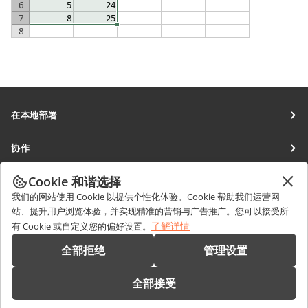
在本地部署
文档
协作
协作空间
针对贡献者
Cookie 和谐选择
获取最新资讯
工作区
针对翻译人员
我们的网站使用 Cookie 以提供个性化体验。Cookie 帮助我们运营网
博客
连接器
站、提升用户浏览体验，并实现精准的营销与广告推广。您可以接受所
获取帮助
针对博主
了解详情
有 Cookie 或自定义您的偏好设置。
桌面应用程序
论坛
职位空缺
联系我们
全部拒绝
管理设置
移动应用程序
培训课程
销售相关问题
sales@onlyoffice.com
onlyoffice.com
全部接受
网络研讨会
合作伙伴咨询
partners@onlyoffice.com
© Ascensio System SIA 2026。保留所有权利
白皮书