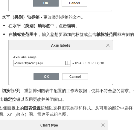
水平（类别）轴标签
- 更改类别标签的文本。
在
水平（类别）轴标签
中，点击
编辑
。
在
轴标签范围
中，输入您想要添加的标签或点击
轴标签范围
框右侧的
切换行/列
- 重新排列图表中配置的工作表数据，使其不符合您的需求
击
确定
按钮以应用更改并关闭窗口。
右侧面板上的
图表设置
按钮以选择图表类型和样式。从可用的部分中选择
图、XY（散点）图、雷达图或组合图。