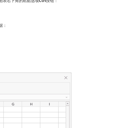
图表右下角的粘贴选项
Ctrl
按钮：
据：