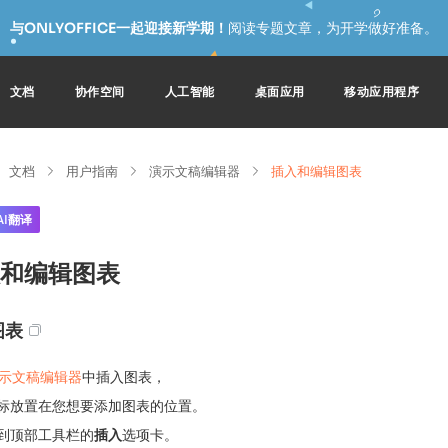
与ONLYOFFICE一起迎接新学期！
阅读专题文章，为开学做好准备。
文档
协作空间
人工智能
桌面应用
移动应用程序
文档
用户指南
演示文稿编辑器
插入和编辑图表
AI翻译
和编辑图表
图表
示文稿编辑器
中插入图表，
标放置在您想要添加图表的位置。
到顶部工具栏的
插入
选项卡。