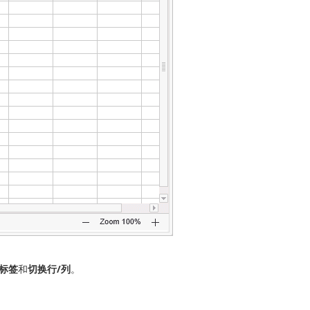
标签
和
切换行/列
。