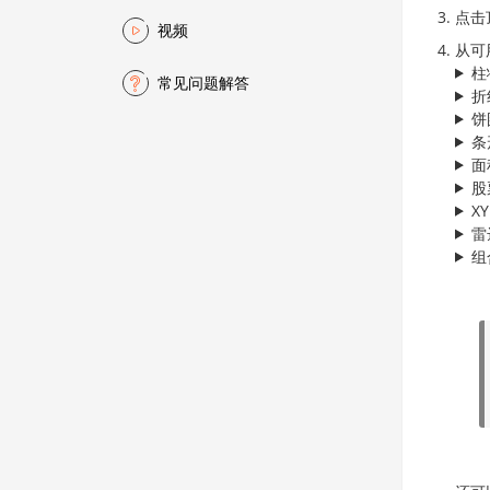
点击
视频
从可
柱
常见问题解答
折
饼
条
面
股
X
雷
组