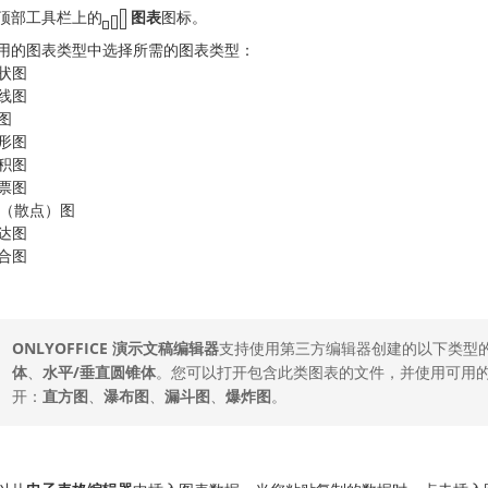
顶部工具栏上的
图表
图标。
用的图表类型中选择所需的图表类型：
状图
线图
图
形图
积图
票图
Y（散点）图
达图
合图
ONLYOFFICE 演示文稿编辑器
支持使用第三方编辑器创建的以下类型
体
、
水平/垂直圆锥体
。您可以打开包含此类图表的文件，并使用可用
开：
直方图
、
瀑布图
、
漏斗图
、
爆炸图
。