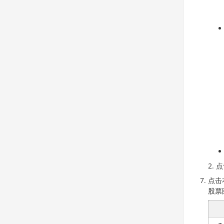
点
点击
股票