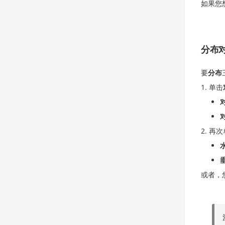
如果您
分布
要
分布
单击
再次
或者，