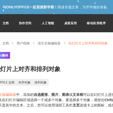
与ONLYOFFICE一起迎接新学期！
阅读专题文章，为开学做好准备。
文档
协作空间
人工智能
桌面应用
移动应用程序
文档
用户指南
演示文稿编辑器
在幻灯片上对齐和排列对象
AI翻译
灯片上对齐和排列对象
FFICE 文档
对齐对象
排列对象
文稿编辑器
中，添加的
自选图形、图片、图表
或
文本框
可以在幻灯片上进
先在幻灯片编辑区域选择一个或多个对象。要选择多个对象，请按住
Ctrl
不是其中的文本。之后，您可以使用顶部工具栏
主页
选项卡上的图标，或