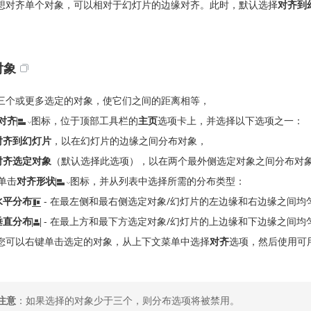
想对齐单个对象，可以相对于幻灯片的边缘对齐。此时，默认选择
对齐到
对象
三个或更多选定的对象，使它们之间的距离相等，
对齐
图标，位于顶部工具栏的
主页
选项卡上，并选择以下选项之一：
对齐到幻灯片
，以在幻灯片的边缘之间分布对象，
对齐选定对象
（默认选择此选项），以在两个最外侧选定对象之间分布对
单击
对齐形状
图标，并从列表中选择所需的分布类型：
水平分布
- 在最左侧和最右侧选定对象/幻灯片的左边缘和右边缘之间均
垂直分布
- 在最上方和最下方选定对象/幻灯片的上边缘和下边缘之间均
您可以右键单击选定的对象，从上下文菜单中选择
对齐
选项，然后使用可
注意
：如果选择的对象少于三个，则分布选项将被禁用。