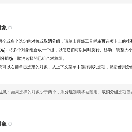
对象
两个或多个选定的对象或
取消分组
，请单击顶部工具栏
主页
选项卡上的
排
组
- 将多个对象组合成一个组，以便它们可以同时旋转、移动、调整大
消分组
- 取消选择的已组合对象组。
您可以右键单击选定的对象，从上下文菜单中选择
排列
选项，然后使用
分
注意
：如果选择的对象少于两个，则
分组
选项将被禁用。
取消分组
选项仅
对象