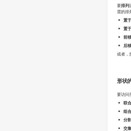
要
排列
需的排
置
置
前
后
或者，
形状
要访问
联
组
分
交