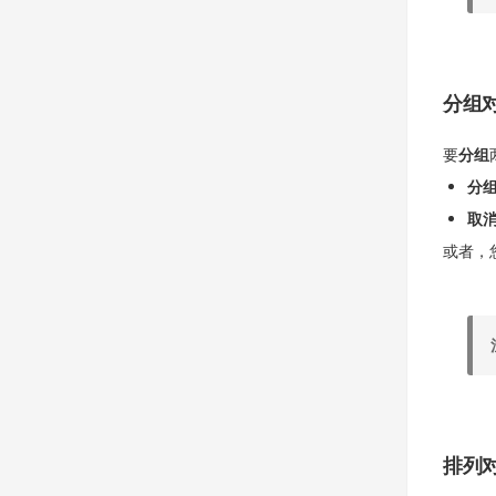
分组
要
分组
分
取
或者，
排列