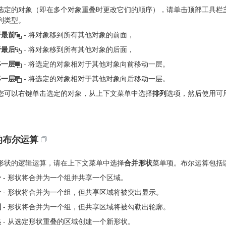
选定的对象（即在多个对象重叠时更改它们的顺序），请单击顶部工具栏
列类型。
于最前
- 将对象移到所有其他对象的前面，
于最后
- 将对象移到所有其他对象的后面，
移一层
- 将选定的对象相对于其他对象向前移动一层。
移一层
- 将选定的对象相对于其他对象向后移动一层。
您可以右键单击选定的对象，从上下文菜单中选择
排列
选项，然后使用可
的布尔运算
形状的逻辑运算，请在上下文菜单中选择
合并形状
菜单项。布尔运算包括
合
- 形状将合并为一个组并共享一个区域。
合
- 形状将合并为一个组，但共享区域将被突出显示。
割
- 形状将合并为一个组，但共享区域将被勾勒出轮廓。
集
- 从选定形状重叠的区域创建一个新形状。